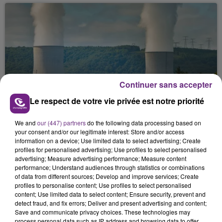
Continuer sans accepter
LA CENTRALE NUCLÉAIRE DE CHOOZ
Le respect de votre vie privée est notre priorité
TOUJOURS À L'ARRÊT
Cela fait déjà une semaine que la centrale
We and
our (447) partners
do the following data processing based on
nucléaire ardennaise est à l'arrêt. Une situation
your consent and/or our legitimate interest: Store and/or access
justifiée par la sécheresse intense qui est toujours
information on a device; Use limited data to select advertising; Create
profiles for personalised advertising; Use profiles to select personalised
présente.
advertising; Measure advertising performance; Measure content
performance; Understand audiences through statistics or combinations
of data from different sources; Develop and improve services; Create
profiles to personalise content; Use profiles to select personalised
content; Use limited data to select content; Ensure security, prevent and
detect fraud, and fix errors; Deliver and present advertising and content;
Save and communicate privacy choices. These technologies may
LE MAGASIN JOUÉCLUB DE REIMS FERME
process personal data such as IP address and browsing data to offer