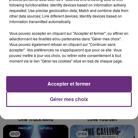
SES PORTES
following functionalities: Identify devices based on information actively
requested; Use precise geolocation data; Match and combine data from
C'était l'une des institutions du centre-ville
other data sources; Link different devices; Identify devices based on
rémois. Le magasin JouéClub est contraint de
information transmitted automatically.
fermer ses portes.
TITRES DIFFUSÉS
Vous pouvez accepter en cliquant sur "Accepter et fermer", ou affiner en
sélectionnant les finalités et/ou partenaires dans "Gérer mes choix".
Vous pouvez également refuser en cliquant sur "Continuer sans
accepter". Vos préférences ne s'appliqueront que pour ce site. Vous
4h08
4h08
4h05
4h05
pouvez mettre à jour vos choix, ou retirer votre consentement à tout
moment via le lien "Gérer les cookies" situé en bas de chaque page.
Accepter et fermer
Gérer mes choix
NAÏKA
JUSTIN BIEBER
One Track Mind
Love Yourself
4h01
4h01
3h58
3h58