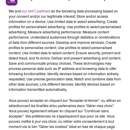
UN FEU DE REMORQUE BLOQUE LA
We and
our (447) partners
do the following data processing based on
CIRCULATION DANS LES ARDENNES
your consent and/or our legitimate interest: Store and/or access
Un feu de remorque s'est déclaré ce mercredi en
information on a device; Use limited data to select advertising; Create
fin de matinée sur l'A34.
profiles for personalised advertising; Use profiles to select personalised
advertising; Measure advertising performance; Measure content
TITRES DIFFUSÉS
performance; Understand audiences through statistics or combinations
of data from different sources; Develop and improve services; Create
profiles to personalise content; Use profiles to select personalised
content; Use limited data to select content; Ensure security, prevent and
15h44
15h44
15h42
15h42
detect fraud, and fix errors; Deliver and present advertising and content;
Save and communicate privacy choices. These technologies may
process personal data such as IP address and browsing data to offer
following functionalities: Identify devices based on information actively
requested; Use precise geolocation data; Match and combine data from
other data sources; Link different devices; Identify devices based on
information transmitted automatically.
Vous pouvez accepter en cliquant sur "Accepter et fermer", ou affiner en
sélectionnant les finalités et/ou partenaires dans "Gérer mes choix".
Vous pouvez également refuser en cliquant sur "Continuer sans
KELLY CLARKSON
JULIEN LIEB
accepter". Vos préférences ne s'appliqueront que pour ce site. Vous
Stronger
Dis-Moi Ou
pouvez mettre à jour vos choix, ou retirer votre consentement à tout
moment via le lien "Gérer les cookies" situé en bas de chaque page.