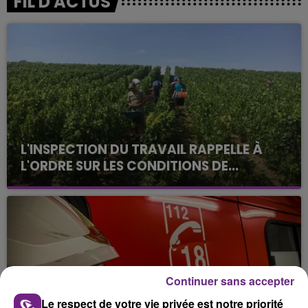
FIL D'ACTUS
L'INSPECTION DU TRAVAIL RAPPELLE À
L'ORDRE SUR LES CONDITIONS DE...
Alors que les dates de début des vendange 2026
s'est avéré être plus précoce que prévu,
l'inspection du Travail en profite pour rappeler
les conditions de...
Continuer sans accepter
Le respect de votre vie privée est notre priorité