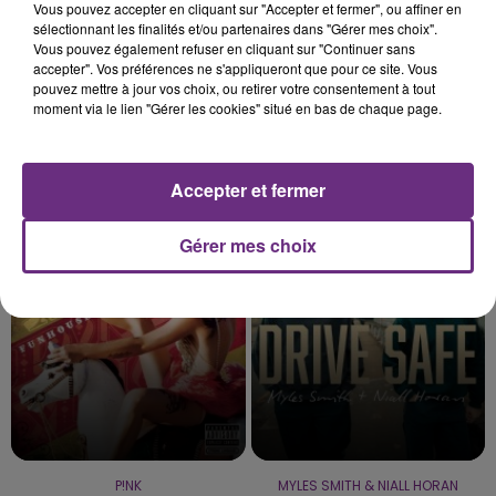
Vous pouvez accepter en cliquant sur "Accepter et fermer", ou affiner en
sélectionnant les finalités et/ou partenaires dans "Gérer mes choix".
Vous pouvez également refuser en cliquant sur "Continuer sans
accepter". Vos préférences ne s'appliqueront que pour ce site. Vous
pouvez mettre à jour vos choix, ou retirer votre consentement à tout
moment via le lien "Gérer les cookies" situé en bas de chaque page.
Accepter et fermer
IMAGINE DRAGONS
ZAHO & MC SOLAAR
Bones
Comme Caroline
Gérer mes choix
23h09
23h09
23h05
23h05
P!NK
MYLES SMITH & NIALL HORAN