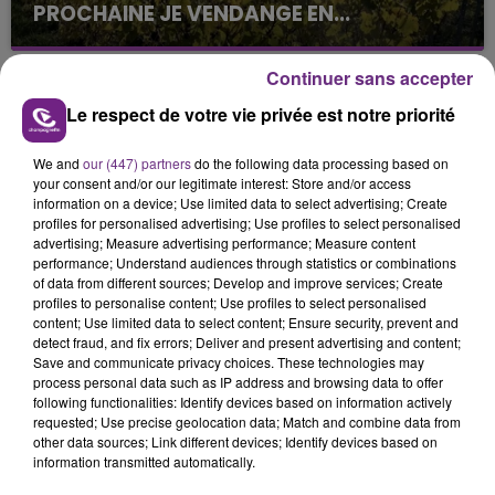
PROCHAINE JE VENDANGE EN...
La vendange en Champagne a débuté ce jeudi 6
août dans la commune de Montgueux (Aube). Du
Continuer sans accepter
jamais vu !
Le respect de votre vie privée est notre priorité
We and
our (447) partners
do the following data processing based on
your consent and/or our legitimate interest: Store and/or access
information on a device; Use limited data to select advertising; Create
profiles for personalised advertising; Use profiles to select personalised
advertising; Measure advertising performance; Measure content
L'INSPECTION DU TRAVAIL RAPPELLE À
performance; Understand audiences through statistics or combinations
of data from different sources; Develop and improve services; Create
L'ORDRE SUR LES CONDITIONS DE...
profiles to personalise content; Use profiles to select personalised
Alors que les dates de début des vendange 2026
content; Use limited data to select content; Ensure security, prevent and
s'est avéré être plus précoce que prévu,
detect fraud, and fix errors; Deliver and present advertising and content;
Save and communicate privacy choices. These technologies may
l'inspection du Travail en profite pour rappeler
TITRES DIFFUSÉS
process personal data such as IP address and browsing data to offer
les conditions de...
following functionalities: Identify devices based on information actively
requested; Use precise geolocation data; Match and combine data from
other data sources; Link different devices; Identify devices based on
23h16
23h16
23h12
23h12
information transmitted automatically.