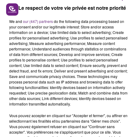
Le respect de votre vie privée est notre priorité
We and
our (447) partners
do the following data processing based on
LE MAGASIN JOUÉCLUB DE REIMS FERME
your consent and/or our legitimate interest: Store and/or access
SES PORTES
information on a device; Use limited data to select advertising; Create
profiles for personalised advertising; Use profiles to select personalised
C'était l'une des institutions du centre-ville
advertising; Measure advertising performance; Measure content
rémois. Le magasin JouéClub est contraint de
performance; Understand audiences through statistics or combinations
of data from different sources; Develop and improve services; Create
fermer ses portes.
TITRES DIFFUSÉS
profiles to personalise content; Use profiles to select personalised
content; Use limited data to select content; Ensure security, prevent and
detect fraud, and fix errors; Deliver and present advertising and content;
Save and communicate privacy choices. These technologies may
10h13
10h13
10h07
10h07
process personal data such as IP address and browsing data to offer
following functionalities: Identify devices based on information actively
requested; Use precise geolocation data; Match and combine data from
other data sources; Link different devices; Identify devices based on
information transmitted automatically.
Vous pouvez accepter en cliquant sur "Accepter et fermer", ou affiner en
sélectionnant les finalités et/ou partenaires dans "Gérer mes choix".
Vous pouvez également refuser en cliquant sur "Continuer sans
accepter". Vos préférences ne s'appliqueront que pour ce site. Vous