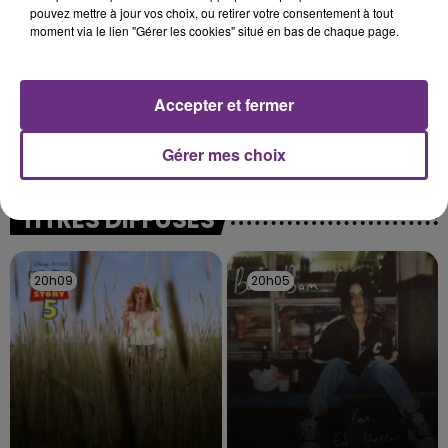
pouvez mettre à jour vos choix, ou retirer votre consentement à tout
moment via le lien "Gérer les cookies" situé en bas de chaque page.
LE MAGASIN JOUÉCLUB DE REIMS FERME
Accepter et fermer
SES PORTES
Gérer mes choix
C'était l'une des institutions du centre-ville
rémois. Le magasin JouéClub est contraint de
fermer ses portes.
TITRES DIFFUSÉS
20h09
20h09
20h05
20h05