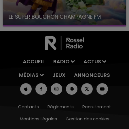
LE SUPER BOUCHON CHAMPAGNE FM
avec La Famille Champagne FM, à 8H10
ACCUEIL
RADIO
ACTUS
MÉDIAS
JEUX
ANNONCEURS
Contacts
Règlements
Recrutement
Mentions Légales
Gestion des cookies