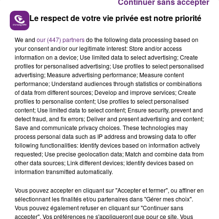
Continuer sans accepter
Adj volontaire
Le respect de votre vie privée est notre priorité
FIL D'ACTUS
We and
our (447) partners
do the following data processing based on
your consent and/or our legitimate interest: Store and/or access
information on a device; Use limited data to select advertising; Create
profiles for personalised advertising; Use profiles to select personalised
advertising; Measure advertising performance; Measure content
performance; Understand audiences through statistics or combinations
of data from different sources; Develop and improve services; Create
profiles to personalise content; Use profiles to select personalised
content; Use limited data to select content; Ensure security, prevent and
detect fraud, and fix errors; Deliver and present advertising and content;
Save and communicate privacy choices. These technologies may
process personal data such as IP address and browsing data to offer
following functionalities: Identify devices based on information actively
LA CENTRALE NUCLÉAIRE DE CHOOZ
requested; Use precise geolocation data; Match and combine data from
TOUJOURS À L'ARRÊT
other data sources; Link different devices; Identify devices based on
Cela fait déjà une semaine que la centrale
information transmitted automatically.
nucléaire ardennaise est à l'arrêt. Une situation
Vous pouvez accepter en cliquant sur "Accepter et fermer", ou affiner en
justifiée par la sécheresse intense qui est toujours
sélectionnant les finalités et/ou partenaires dans "Gérer mes choix".
présente.
Vous pouvez également refuser en cliquant sur "Continuer sans
accepter". Vos préférences ne s'appliqueront que pour ce site. Vous