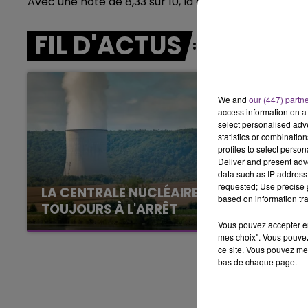
Avec une note de 8,33 sur 10, la gare de Reims mont
7h00 - 11h00
BEST OF
FIL D'ACTUS
We and
our (447) partn
access information on a 
select personalised ad
statistics or combinatio
profiles to select person
Deliver and present adv
data such as IP address 
requested; Use precise g
LA CENTRALE NUCLÉAIRE DE CHOOZ
based on information tra
TOUJOURS À L'ARRÊT
Vous pouvez accepter en 
Cela fait déjà une semaine que la centrale
mes choix". Vous pouvez
nucléaire ardennaise est à l'arrêt. Une situation
ce site. Vous pouvez met
justifiée par la sécheresse intense qui est
bas de chaque page.
toujours présente.