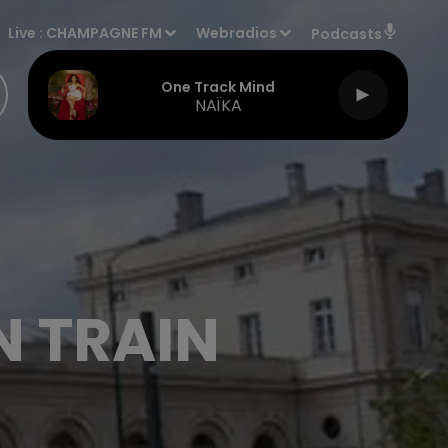
Live :
CHAMPAGNE FM
Webradios
Podcasts
One Track Mind
NAÏKA
N TRAIN