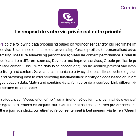
e sur le podium.
Contin
11h00 - 16h00
LE WEEK-END CHAMPAGNE FM
Le respect de votre vie privée est notre priorité
ers
do the following data processing based on your consent and/or our legitimate int
device; Use limited data to select advertising; Create profiles for personalised adver
vertising; Measure advertising performance; Measure content performance; Unders
ns of data from different sources; Develop and improve services; Create profiles to 
alised content; Use limited data to select content; Ensure security, prevent and detect
ertising and content; Save and communicate privacy choices. These technologies
and browsing data to offer following functionalities: Identify devices based on infor
eolocation data; Match and combine data from other data sources; Link different de
LE MAGASIN JOUÉCLUB DE REIMS FERME
nsmitted automatically.
SES PORTES
cliquant sur "Accepter et fermer", ou affiner en sélectionnant les finalités et/ou pa
C'était l'une des institutions du centre-ville
 également refuser en cliquant sur "Continuer sans accepter". Vos préférences ne 
rémois. Le magasin JouéClub est contraint de
tre à jour vos choix, ou retirer votre consentement à tout moment via le lien "Gérer 
fermer ses portes.