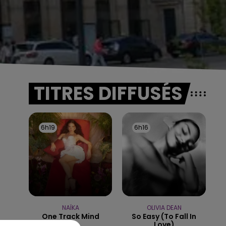
TITRES DIFFUSÉS
6h19
6h19
6h16
6h16
NAÏKA
OLIVIA DEAN
One Track Mind
So Easy (to Fall In
Love)