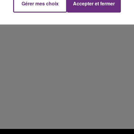
Gérer mes choix
Accepter et fermer
16h00 - 20h00
FM
Le Week-end Champagne FM