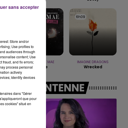
uer sans accepter
16h00 - 20h00
LE WEEK-END CHAMPAGNE FM
6h13
6h13
6h09
6h09
erest: Store and/or
tising; Use profiles to
tand audiences through
personalise content; Use
 fraud, and fix errors;
CHRISTOPHE MAE
IMAGINE DRAGONS
La Lune
Wrecked
 may process personal
mation actively
vices; Identify devices
A L'ANTENNE
rtenaires dans "Gérer
s'appliqueront que pour
les cookies" situé en