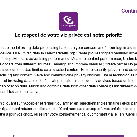
Contin
19h00 - 19h15
LA POP MACHINE - CHAMPAGNE FM
LA
Le respect de votre vie privée est notre priorité
ers
do the following data processing based on your consent and/or our legitimate int
device; Use limited data to select advertising; Create profiles for personalised adver
vertising; Measure advertising performance; Measure content performance; Unders
ns of data from different sources; Develop and improve services; Create profiles to 
UN FEU DE REMORQUE BLOQUE LA
alised content; Use limited data to select content; Ensure security, prevent and detect
CIRCULATION DANS LES ARDENNES
ertising and content; Save and communicate privacy choices. These technologies
and browsing data to offer following functionalities: Identify devices based on infor
Un feu de remorque s'est déclaré ce mercredi
eolocation data; Match and combine data from other data sources; Link different de
en fin de matinée sur l'A34.
nsmitted automatically.
cliquant sur "Accepter et fermer", ou affiner en sélectionnant les finalités et/ou pa
 également refuser en cliquant sur "Continuer sans accepter". Vos préférences ne 
tre à jour vos choix, ou retirer votre consentement à tout moment via le lien "Gérer 