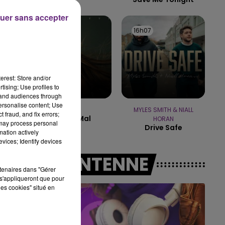
uer sans accepter
19h15 - 20h00
 RADIO POP
16h17
16h17
16h07
16h07
erest: Store and/or
tising; Use profiles to
tand audiences through
personalise content; Use
VITAA
MYLES SMITH & NIALL
 fraud, and fix errors;
Ca Fait Mal
HORAN
 may process personal
Drive Safe
mation actively
vices; Identify devices
A L'ANTENNE
rtenaires dans "Gérer
s'appliqueront que pour
les cookies" situé en