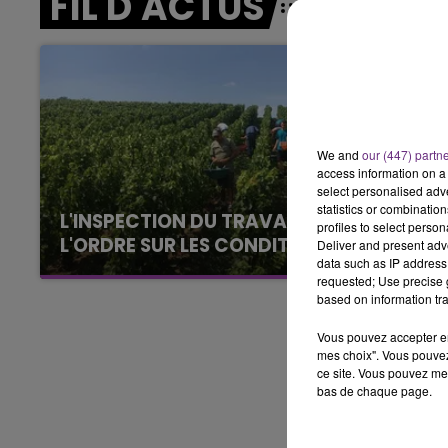
FIL D'ACTUS
15h00 - 19h00
LE CLUB CHAMPAGNE FM
We and
our (447) partn
access information on a 
select personalised ad
statistics or combinatio
L'INSPECTION DU TRAVAIL RAPPELLE À
profiles to select person
L'ORDRE SUR LES CONDITIONS DE...
Deliver and present adv
data such as IP address 
Alors que les dates de début des vendange
requested; Use precise g
2026 s'est avéré être plus précoce que prévu,
based on information tra
l'inspection du Travail en profite pour rappeler
Vous pouvez accepter en 
les conditions de...
mes choix". Vous pouvez
ce site. Vous pouvez met
bas de chaque page.