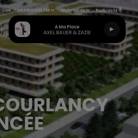
Live :
CHAMPAGNE FM
Webradios
Podcasts
A Ma Place
AXEL BAUER & ZAZIE
 COURLANCY
ANCÉE