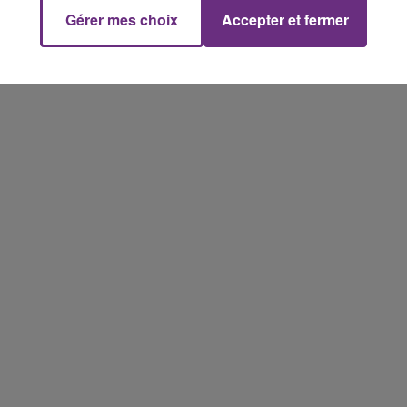
Gérer mes choix
Accepter et fermer
5h00 - 6h00
LE BEST OF DE LA FAMILLE
CHAMPAGNE FM