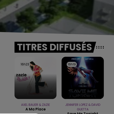
TITRES DIFFUSÉS
16h23
16h23
16h19
16h19
AXEL BAUER & ZAZIE
JENNIFER LOPEZ & DAVID
A Ma Place
GUETTA
Save Me Tonight