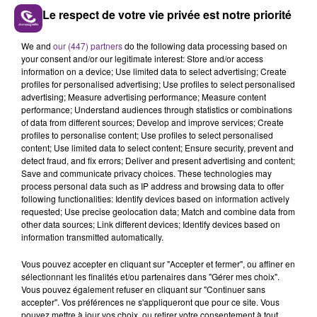
Le respect de votre vie privée est notre priorité
We and
our (447) partners
do the following data processing based on
LE MAGASIN JOUÉCLUB DE REIMS FERME
your consent and/or our legitimate interest: Store and/or access
SES PORTES
information on a device; Use limited data to select advertising; Create
profiles for personalised advertising; Use profiles to select personalised
C'était l'une des institutions du centre-ville
advertising; Measure advertising performance; Measure content
rémois. Le magasin JouéClub est contraint de
performance; Understand audiences through statistics or combinations
fermer ses portes.
of data from different sources; Develop and improve services; Create
TITRES DIFFUSÉS
profiles to personalise content; Use profiles to select personalised
content; Use limited data to select content; Ensure security, prevent and
detect fraud, and fix errors; Deliver and present advertising and content;
Save and communicate privacy choices. These technologies may
3h06
3h06
3h02
3h02
process personal data such as IP address and browsing data to offer
following functionalities: Identify devices based on information actively
requested; Use precise geolocation data; Match and combine data from
other data sources; Link different devices; Identify devices based on
information transmitted automatically.
Vous pouvez accepter en cliquant sur "Accepter et fermer", ou affiner en
sélectionnant les finalités et/ou partenaires dans "Gérer mes choix".
Vous pouvez également refuser en cliquant sur "Continuer sans
accepter". Vos préférences ne s'appliqueront que pour ce site. Vous
pouvez mettre à jour vos choix, ou retirer votre consentement à tout