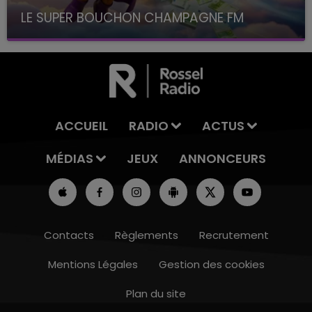
LE SUPER BOUCHON CHAMPAGNE FM
avec La Famille Champagne FM, à 8H10
ACCUEIL
RADIO
ACTUS
MÉDIAS
JEUX
ANNONCEURS
Contacts
Règlements
Recrutement
Mentions Légales
Gestion des cookies
Plan du site
7h00 - 12h00
LE WEEK-END CHAMPAGNE FM