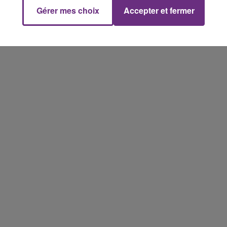
Gérer mes choix
Accepter et fermer
11h00 - 16h00
Le week-end Champagne FM