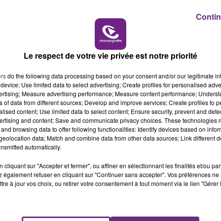
Contin
7h00 - 11h00
BEST OF
Le respect de votre vie privée est notre priorité
ers
do the following data processing based on your consent and/or our legitimate int
LE MAGASIN JOUÉCLUB DE REIMS FERME
device; Use limited data to select advertising; Create profiles for personalised adver
SES PORTES
vertising; Measure advertising performance; Measure content performance; Unders
ns of data from different sources; Develop and improve services; Create profiles to 
C'était l'une des institutions du centre-ville
alised content; Use limited data to select content; Ensure security, prevent and detect
rémois. Le magasin JouéClub est contraint de
ertising and content; Save and communicate privacy choices. These technologies
fermer ses portes.
and browsing data to offer following functionalities: Identify devices based on infor
eolocation data; Match and combine data from other data sources; Link different de
nsmitted automatically.
cliquant sur "Accepter et fermer", ou affiner en sélectionnant les finalités et/ou pa
 également refuser en cliquant sur "Continuer sans accepter". Vos préférences ne 
tre à jour vos choix, ou retirer votre consentement à tout moment via le lien "Gérer 