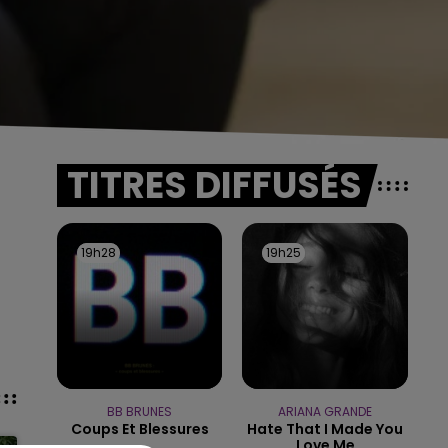
TITRES DIFFUSÉS
19h28
19h28
19h25
19h25
BB BRUNES
ARIANA GRANDE
Coups Et Blessures
Hate That I Made You
Love Me