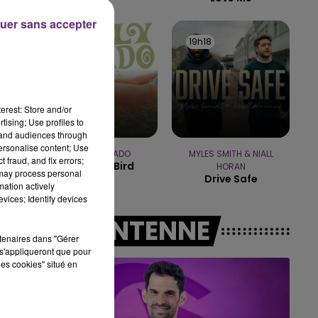
uer sans accepter
11h00 - 16h00
LE WEEK-END CHAMPAGNE FM
19h21
19h21
19h18
19h18
erest: Store and/or
tising; Use profiles to
tand audiences through
personalise content; Use
NELLY FURTADO
MYLES SMITH & NIALL
 fraud, and fix errors;
I'm Like A Bird
HORAN
 may process personal
Drive Safe
mation actively
vices; Identify devices
A L'ANTENNE
rtenaires dans "Gérer
s'appliqueront que pour
les cookies" situé en