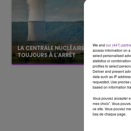
16h00 - 20h00
LE WEEK-END CHAMPAGNE FM
We and
our (447) partn
LA CENTRALE NUCLÉAIRE DE CHOOZ
access information on a 
TOUJOURS À L'ARRÊT
select personalised ad
statistics or combinatio
Cela fait déjà une semaine que la centrale
profiles to select person
nucléaire ardennaise est à l'arrêt. Une situation
Deliver and present adv
justifiée par la sécheresse intense qui est
data such as IP address 
requested; Use precise g
toujours présente.
based on information tra
Vous pouvez accepter en 
mes choix". Vous pouvez
ce site. Vous pouvez met
bas de chaque page.