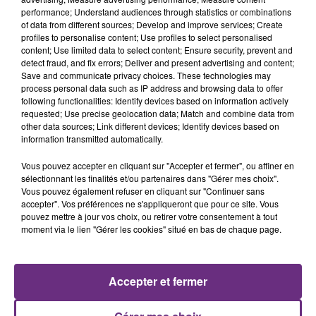
performance; Understand audiences through statistics or combinations
of data from different sources; Develop and improve services; Create
profiles to personalise content; Use profiles to select personalised
content; Use limited data to select content; Ensure security, prevent and
detect fraud, and fix errors; Deliver and present advertising and content;
Save and communicate privacy choices. These technologies may
process personal data such as IP address and browsing data to offer
following functionalities: Identify devices based on information actively
requested; Use precise geolocation data; Match and combine data from
TAYLOR SWIFT
VIANNEY
other data sources; Link different devices; Identify devices based on
Elizabeth Taylor
Je M'en Vais
information transmitted automatically.
Vous pouvez accepter en cliquant sur "Accepter et fermer", ou affiner en
18h59
18h59
18h57
18h57
sélectionnant les finalités et/ou partenaires dans "Gérer mes choix".
Vous pouvez également refuser en cliquant sur "Continuer sans
accepter". Vos préférences ne s'appliqueront que pour ce site. Vous
pouvez mettre à jour vos choix, ou retirer votre consentement à tout
moment via le lien "Gérer les cookies" situé en bas de chaque page.
Accepter et fermer
SHAKIRA FEAT. BURNA BOY
PIERRE DE MAERE