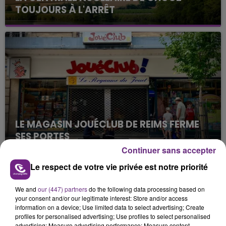
TOUJOURS À L'ARRÊT
Cela fait déjà une semaine que la centrale
nucléaire ardennaise est à l'arrêt. Une situation
justifiée par la sécheresse intense qui est toujours
présente.
LE MAGASIN JOUÉCLUB DE REIMS FERME
SES PORTES
C'était l'une des institutions du centre-ville
Continuer sans accepter
rémois. Le magasin JouéClub est contraint de
Le respect de votre vie privée est notre priorité
fermer ses portes.
TITRES DIFFUSÉS
We and
our (447) partners
do the following data processing based on
your consent and/or our legitimate interest: Store and/or access
information on a device; Use limited data to select advertising; Create
19h06
19h06
19h03
19h03
profiles for personalised advertising; Use profiles to select personalised
advertising; Measure advertising performance; Measure content