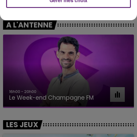
Gérer mes choix
Dai Dai
Je Pense A Vous
A L'ANTENNE
16h00 - 20h00
Le Week-end Champagne FM
LES JEUX