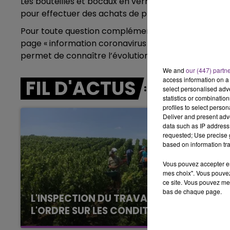
Les bouteilles et bocaux en verre sont à déposer a
15h00 - 19h00
pour effectuer des achats de première nécessité » 
LE CLUB CHAMPAGNE FM
Pour toute question complémentaire rendez-vous 
page « information coronavirus » est également disp
permet de connaître l’évolution des consignes.
We and
our (447) partn
access information on a 
FIL D'ACTUS
select personalised ad
statistics or combinatio
profiles to select person
Deliver and present adv
data such as IP address 
requested; Use precise g
based on information tra
Vous pouvez accepter en 
mes choix". Vous pouvez
ce site. Vous pouvez met
bas de chaque page.
L'INSPECTION DU TRAVAIL RAPPELLE À
L'ORDRE SUR LES CONDITIONS DE...
Alors que les dates de début des vendange