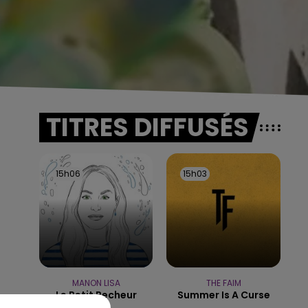
TITRES DIFFUSÉS
15h06
15h06
15h03
15h03
MANON LISA
THE FAIM
Le Petit Pecheur
Summer Is A Curse