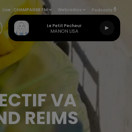
Live :
CHAMPAGNE FM
Webradios
Podcasts
Le Petit Pecheur
MANON LISA
LECTIF VA
ND REIMS