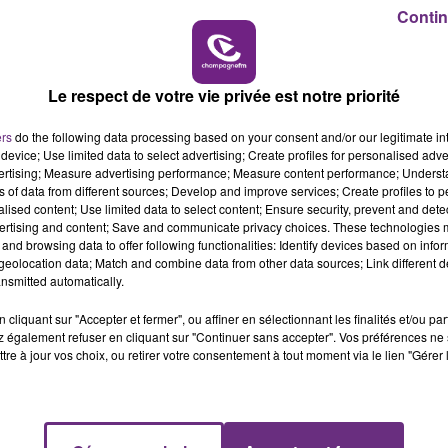
ux conteneurs à verre, en cochant la case « déplacement
19h00 - 19h15
Contin
de l’attestation de déplacement dérogatoire.
LA POP MACHINE - CHAMPAGNE FM
sur
tri.info@grandreims.fr
ou appelez le 03 26 02 90 90. Un
onible sur le site du Grand Reims (
www.grandreims.fr
), e
Le respect de votre vie privée est notre priorité
ers
do the following data processing based on your consent and/or our legitimate int
device; Use limited data to select advertising; Create profiles for personalised adver
vertising; Measure advertising performance; Measure content performance; Unders
ns of data from different sources; Develop and improve services; Create profiles to 
alised content; Use limited data to select content; Ensure security, prevent and detect
ertising and content; Save and communicate privacy choices. These technologies
and browsing data to offer following functionalities: Identify devices based on infor
eolocation data; Match and combine data from other data sources; Link different de
nsmitted automatically.
cliquant sur "Accepter et fermer", ou affiner en sélectionnant les finalités et/ou pa
 également refuser en cliquant sur "Continuer sans accepter". Vos préférences ne 
tre à jour vos choix, ou retirer votre consentement à tout moment via le lien "Gérer 
UN FEU DE REMORQUE BLOQUE LA
CIRCULATION DANS LES ARDENNES
Un feu de remorque s'est déclaré ce mercredi