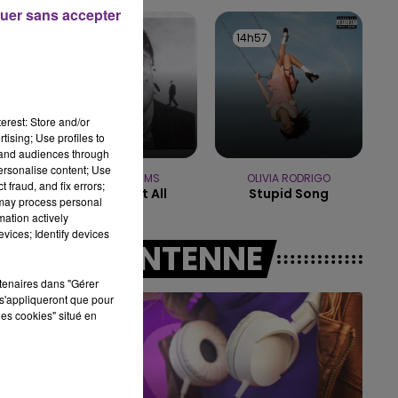
19h15 - 20h00
uer sans accepter
LA RADIO POP
15h00
15h00
14h57
14h57
e
lle
erest: Store and/or
tising; Use profiles to
tand audiences through
personalise content; Use
TEDDY SWIMS
OLIVIA RODRIGO
 fraud, and fix errors;
Mr Know It All
Stupid Song
 may process personal
mation actively
vices; Identify devices
A L'ANTENNE
rtenaires dans "Gérer
s'appliqueront que pour
les cookies" situé en