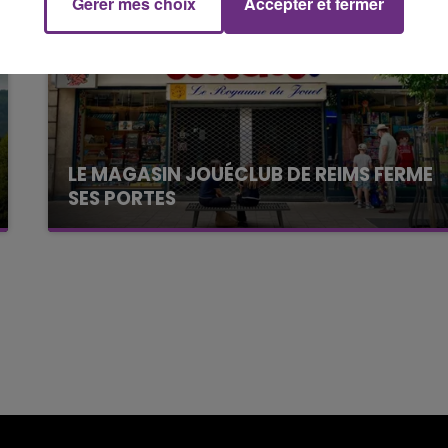
Gérer mes choix
Accepter et fermer
7h00 - 11h00
FM
BEST OF
LE MAGASIN JOUÉCLUB DE REIMS FERME
SES PORTES
C'était l'une des institutions du centre-ville
rémois. Le magasin JouéClub est contraint de
fermer ses portes.