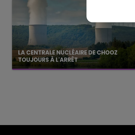
16h00 - 20h00
agne FM
Le Week-end Champagne 
LA CENTRALE NUCLÉAIRE DE CHOOZ
TOUJOURS À L'ARRÊT
Cela fait déjà une semaine que la centrale
nucléaire ardennaise est à l'arrêt. Une situation
justifiée par la sécheresse intense qui est
toujours présente.