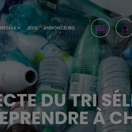
MÉDIAS
JEUX
ANNONCEURS
CTE DU TRI SÉ
EPRENDRE À C