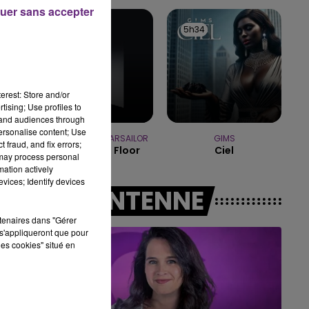
7h00 - 11h00
uer sans accepter
BEST OF
5h38
5h38
5h34
5h34
erest: Store and/or
tising; Use profiles to
tand audiences through
personalise content; Use
OFENBACH & STARSAILOR
GIMS
 fraud, and fix errors;
Four To The Floor
Ciel
 may process personal
mation actively
vices; Identify devices
A L'ANTENNE
rtenaires dans "Gérer
s'appliqueront que pour
les cookies" situé en