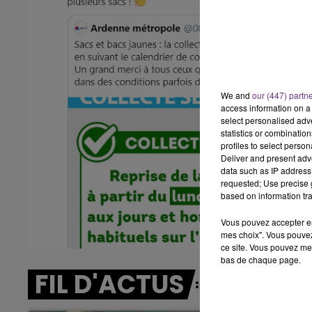
11h00 - 16h00
LE WEEK-END CHAMPAGNE FM
We and
our (447) partn
access information on a 
select personalised ad
statistics or combinatio
profiles to select person
Deliver and present adv
data such as IP address 
requested; Use precise g
based on information tra
Vous pouvez accepter en 
mes choix". Vous pouvez
ce site. Vous pouvez met
bas de chaque page.
FIL D'ACTUS