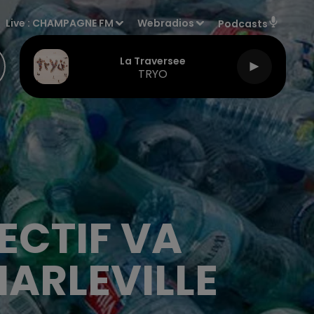
Live :
CHAMPAGNE FM
Webradios
Podcasts
La Traversee
TRYO
LECTIF VA
HARLEVILLE