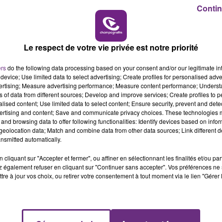
16h00 - 20h00
Contin
LE WEEK-END CHAMPAGNE FM
Le respect de votre vie privée est notre priorité
ers
do the following data processing based on your consent and/or our legitimate int
device; Use limited data to select advertising; Create profiles for personalised adver
vertising; Measure advertising performance; Measure content performance; Unders
ns of data from different sources; Develop and improve services; Create profiles to 
alised content; Use limited data to select content; Ensure security, prevent and detect
ertising and content; Save and communicate privacy choices. These technologies
and browsing data to offer following functionalities: Identify devices based on infor
eolocation data; Match and combine data from other data sources; Link different de
nsmitted automatically.
cliquant sur "Accepter et fermer", ou affiner en sélectionnant les finalités et/ou pa
 également refuser en cliquant sur "Continuer sans accepter". Vos préférences ne 
tre à jour vos choix, ou retirer votre consentement à tout moment via le lien "Gérer 