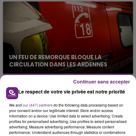
s'est avéré être plus précoce que prévu,
l'inspection du Travail en profite pour rappeler
les conditions de...
UN FEU DE REMORQUE BLOQUE LA
CIRCULATION DANS LES ARDENNES
Un feu de remorque s'est déclaré ce mercredi en
fin de matinée sur l'A34.
Continuer sans accepter
TITRES DIFFUSÉS
Le respect de votre vie privée est notre priorité
We and
our (447) partners
do the following data processing based on
20h33
20h33
20h30
20h30
your consent and/or our legitimate interest: Store and/or access
information on a device; Use limited data to select advertising; Create
profiles for personalised advertising; Use profiles to select personalised
advertising; Measure advertising performance; Measure content
performance; Understand audiences through statistics or combinations