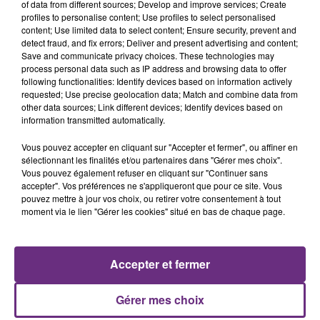
of data from different sources; Develop and improve services; Create
profiles to personalise content; Use profiles to select personalised
content; Use limited data to select content; Ensure security, prevent and
detect fraud, and fix errors; Deliver and present advertising and content;
Save and communicate privacy choices. These technologies may
process personal data such as IP address and browsing data to offer
following functionalities: Identify devices based on information actively
ALEX WARREN
JUNGELI & EMMA
requested; Use precise geolocation data; Match and combine data from
Fever Dream
Juste Un Peu
other data sources; Link different devices; Identify devices based on
information transmitted automatically.
20h27
20h27
20h23
20h23
Vous pouvez accepter en cliquant sur "Accepter et fermer", ou affiner en
sélectionnant les finalités et/ou partenaires dans "Gérer mes choix".
Vous pouvez également refuser en cliquant sur "Continuer sans
accepter". Vos préférences ne s'appliqueront que pour ce site. Vous
pouvez mettre à jour vos choix, ou retirer votre consentement à tout
moment via le lien "Gérer les cookies" situé en bas de chaque page.
Accepter et fermer
MAROON 5
OFENBACH & STARSAILOR
This Love
Four To The Floor
Gérer mes choix