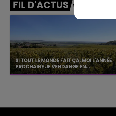
FIL D'ACTUS
14h00 - 15h00
La Radio Pop
SI TOUT LE MONDE FAIT ÇA, MOI L'ANNÉE
PROCHAINE JE VENDANGE EN...
La vendange en Champagne a débuté ce jeudi
6 août dans la commune de Montgueux (Aube).
Du jamais vu !