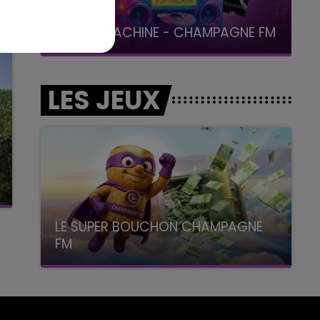
19h00 - 19h15
LA POP MACHINE - CHAMPAGNE FM
LES JEUX
LE SUPER BOUCHON CHAMPAGNE
FM
avec La Famille Champagne FM, à 8H10