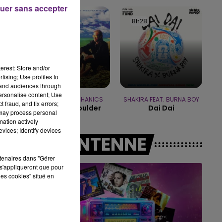
15h00 - 19h00
uer sans accepter
LE CLUB CHAMPAGNE FM
8h32
8h32
8h28
8h28
erest: Store and/or
tising; Use profiles to
tand audiences through
,
personalise content; Use
MIKE + THE MECHANICS
SHAKIRA FEAT. BURNA BOY
 fraud, and fix errors;
Over My Shoulder
Dai Dai
 may process personal
mation actively
vices; Identify devices
A L'ANTENNE
rtenaires dans "Gérer
s'appliqueront que pour
les cookies" situé en