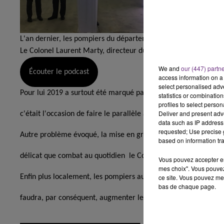
10h00 - 14h00
LE TICKET DE CAISSE
L'an dernier, les pompiers du département ont été un peu moi
Le Colonel Laurent Marty, directeur du Sdis de l'Aube explique
We and
our (447) partn
Écouter le podcast
access information on a 
select personalised ad
Pour lui 2019 a surtout été marqué par les très nombreux feux
statistics or combinatio
profiles to select person
Deliver and present adv
c'était l'occasion de faire le parallèle avec les récents incendi
data such as IP address 
requested; Use precise g
Autre problème évoqué, la mise en grève de certains pompiers 
based on information tra
délicat que combat au quotidien le Colonel Marty.
Écouter l
Vous pouvez accepter en 
mes choix". Vous pouvez
Enfin plus localement, les pompiers aubois sont surtout très im
ce site. Vous pouvez met
bas de chaque page.
faudra, par conséquent, augmenter les effectifs sur le départ