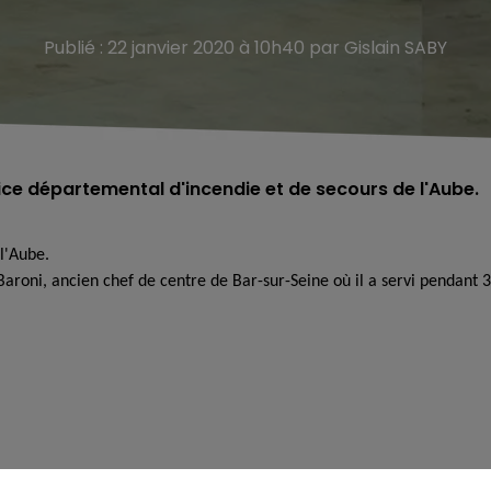
Publié : 22 janvier 2020 à 10h40 par Gislain SABY
vice départemental d'incendie et de secours de l'Aube.
l'Aube.
aroni, ancien chef de centre de Bar-sur-Seine où il a servi pendant 