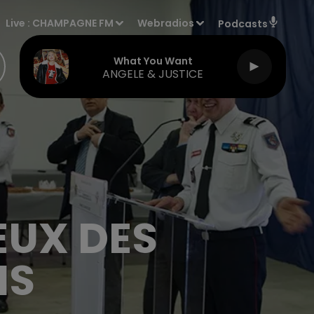
Live :
CHAMPAGNE FM
Webradios
Podcasts
What You Want
ANGELE & JUSTICE
ŒUX DES
IS