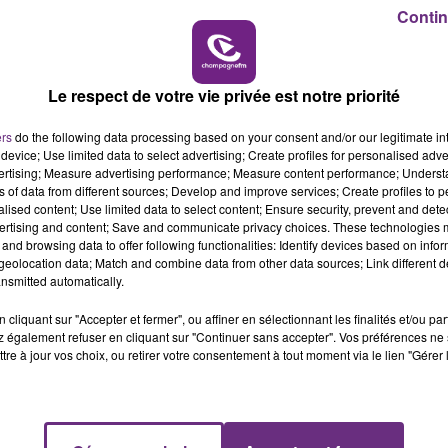
14h00 - 15h00
Contin
LA RADIO POP
ns surchargés.
Le respect de votre vie privée est notre priorité
 pourquoi les interventions des ses équipes ont baissé en 2019.
ers
do the following data processing based on your consent and/or our legitimate int
device; Use limited data to select advertising; Create profiles for personalised adver
vertising; Measure advertising performance; Measure content performance; Unders
 de chaumes. Avec le réchauffement climatique que l'on connait tous
ns of data from different sources; Develop and improve services; Create profiles to 
alised content; Use limited data to select content; Ensure security, prevent and detect
ertising and content; Save and communicate privacy choices. These technologies
es en Australie.
Écouter le podcast
and browsing data to offer following functionalities: Identify devices based on infor
eolocation data; Match and combine data from other data sources; Link different de
à cause des répétitions d'agressions verbales et physiques. Un sujet
nsmitted automatically.
e podcast
cliquant sur "Accepter et fermer", ou affiner en sélectionnant les finalités et/ou pa
 également refuser en cliquant sur "Continuer sans accepter". Vos préférences ne 
patients de voir l'ouverture de la
tre à jour vos choix, ou retirer votre consentement à tout moment via le lien "Gérer 
nouvelle caserne
cette année. Il
ement.
Écouter le podcast