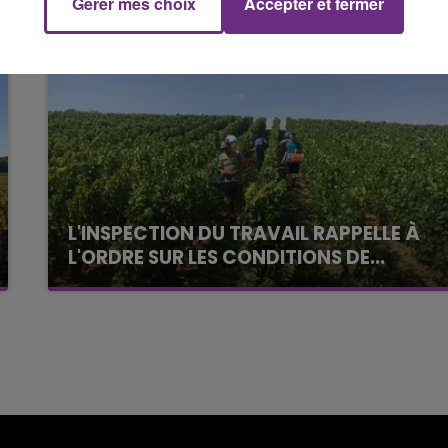
Gérer mes choix
Accepter et fermer
15h00 - 19h00
Le Club Champagne FM
L'INSPECTION DU TRAVAIL RAPPELLE À
L'ORDRE SUR LES CONDITIONS DE...
Alors que les dates de début des vendange
2026 s'est avéré être plus précoce que prévu,
l'inspection du Travail en profite pour rappeler
les conditions de...