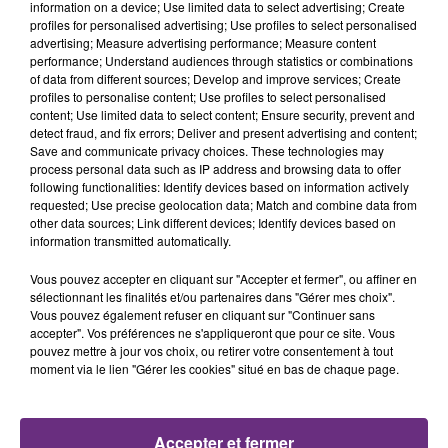
information on a device; Use limited data to select advertising; Create
profiles for personalised advertising; Use profiles to select personalised
advertising; Measure advertising performance; Measure content
performance; Understand audiences through statistics or combinations
of data from different sources; Develop and improve services; Create
L'INSPECTION DU TRAVAIL RAPPELLE À
profiles to personalise content; Use profiles to select personalised
content; Use limited data to select content; Ensure security, prevent and
L'ORDRE SUR LES CONDITIONS DE...
detect fraud, and fix errors; Deliver and present advertising and content;
Alors que les dates de début des vendange 2026
Save and communicate privacy choices. These technologies may
s'est avéré être plus précoce que prévu,
process personal data such as IP address and browsing data to offer
following functionalities: Identify devices based on information actively
l'inspection du Travail en profite pour rappeler
requested; Use precise geolocation data; Match and combine data from
les conditions de...
other data sources; Link different devices; Identify devices based on
information transmitted automatically.
Vous pouvez accepter en cliquant sur "Accepter et fermer", ou affiner en
sélectionnant les finalités et/ou partenaires dans "Gérer mes choix".
Vous pouvez également refuser en cliquant sur "Continuer sans
accepter". Vos préférences ne s'appliqueront que pour ce site. Vous
UN FEU DE REMORQUE BLOQUE LA
pouvez mettre à jour vos choix, ou retirer votre consentement à tout
CIRCULATION DANS LES ARDENNES
moment via le lien "Gérer les cookies" situé en bas de chaque page.
Un feu de remorque s'est déclaré ce mercredi en
fin de matinée sur l'A34.
Accepter et fermer