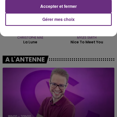
Accepter et fermer
Gérer mes choix
CHRISTOPHE MAE
MYLES SMITH
La Lune
Nice To Meet You
A L'ANTENNE
7h00 - 12h00