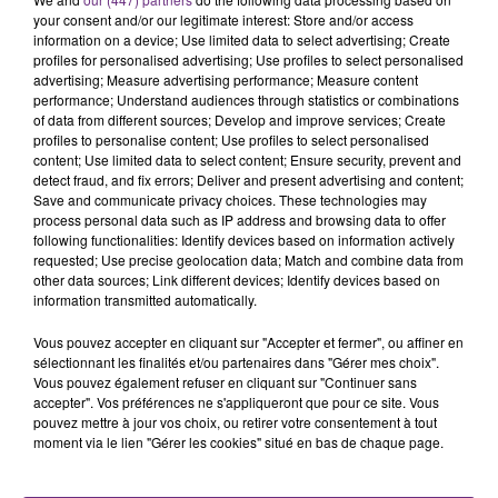
rémois. Le magasin JouéClub est contraint de
your consent and/or our legitimate interest: Store and/or access
information on a device; Use limited data to select advertising; Create
fermer ses portes.
TITRES DIFFUSÉS
profiles for personalised advertising; Use profiles to select personalised
advertising; Measure advertising performance; Measure content
performance; Understand audiences through statistics or combinations
of data from different sources; Develop and improve services; Create
14h50
14h50
14h46
14h46
profiles to personalise content; Use profiles to select personalised
content; Use limited data to select content; Ensure security, prevent and
detect fraud, and fix errors; Deliver and present advertising and content;
Save and communicate privacy choices. These technologies may
process personal data such as IP address and browsing data to offer
following functionalities: Identify devices based on information actively
requested; Use precise geolocation data; Match and combine data from
other data sources; Link different devices; Identify devices based on
information transmitted automatically.
Vous pouvez accepter en cliquant sur "Accepter et fermer", ou affiner en
JUNGELI & EMMA
NICO AND VINZ
sélectionnant les finalités et/ou partenaires dans "Gérer mes choix".
Juste Un Peu
Am I Wrong
Vous pouvez également refuser en cliquant sur "Continuer sans
accepter". Vos préférences ne s'appliqueront que pour ce site. Vous
pouvez mettre à jour vos choix, ou retirer votre consentement à tout
14h43
14h43
14h40
14h40
moment via le lien "Gérer les cookies" situé en bas de chaque page.