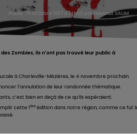
Publié : 19 octobre 2017 à 14h55 par Housnat SALIM
es Zombies, ils n'ont pas trouvé leur public à
ucale à Charleville-Mézières, le 4 novembre prochain.
annoncer l’annulation de leur randonnée thématique.
pants, c’est bien en deçà de ce qu’ils espéraient.
ère
mplir cette 1
édition dans notre région, comme ce fut l
passé.