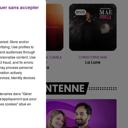
14h00 - 15h00
uer sans accepter
LA RADIO POP
8h11
8h11
8h05
8h05
erest: Store and/or
tising; Use profiles to
tand audiences through
personalise content; Use
SHAWN MENDES & CAMILA
CHRISTOPHE MAE
La Lune
 fraud, and fix errors;
CABELLO
Senorita
 may process personal
mation actively
vices; Identify devices
A L'ANTENNE
rtenaires dans "Gérer
s'appliqueront que pour
les cookies" situé en