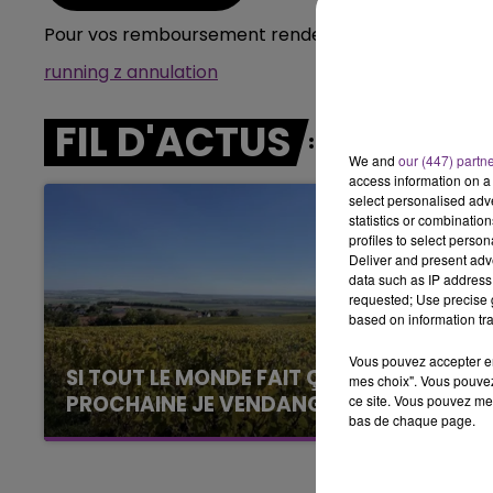
6h00 - 10h00
Pour vos remboursement rendez-vous sur le site int
LA FAMILLE
running z annulation
FIL D'ACTUS
We and
our (447) partn
access information on a 
select personalised ad
statistics or combinatio
profiles to select person
Deliver and present adv
data such as IP address 
requested; Use precise g
based on information tra
Vous pouvez accepter en 
SI TOUT LE MONDE FAIT ÇA, MOI L'ANNÉE
mes choix". Vous pouvez
PROCHAINE JE VENDANGE EN...
ce site. Vous pouvez met
bas de chaque page.
La vendange en Champagne a débuté ce jeudi
6 août dans la commune de Montgueux (Aube).
Du jamais vu !