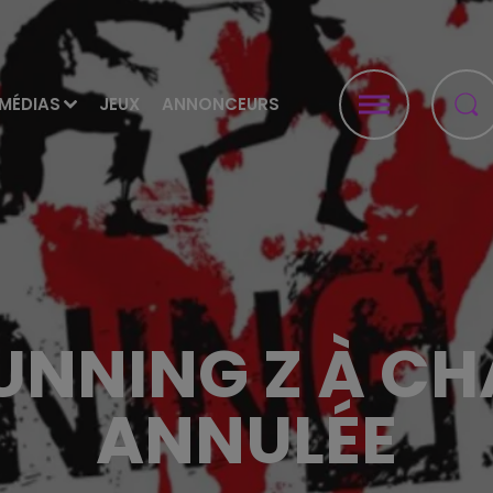
MÉDIAS
JEUX
ANNONCEURS
RUNNING Z À CH
ANNULÉE