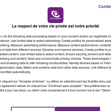
10h00 - 14h00
Contin
ernet du Running Z :
LE TICKET DE CAISSE
Le respect de votre vie privée est notre priorité
ers
do the following data processing based on your consent and/or our legitimate int
device; Use limited data to select advertising; Create profiles for personalised adver
vertising; Measure advertising performance; Measure content performance; Unders
ns of data from different sources; Develop and improve services; Create profiles to 
alised content; Use limited data to select content; Ensure security, prevent and detect
ertising and content; Save and communicate privacy choices. These technologies
and browsing data to offer following functionalities: Identify devices based on infor
eolocation data; Match and combine data from other data sources; Link different de
nsmitted automatically.
cliquant sur "Accepter et fermer", ou affiner en sélectionnant les finalités et/ou pa
L'INSPECTION DU TRAVAIL RAPPELLE À
 également refuser en cliquant sur "Continuer sans accepter". Vos préférences ne 
L'ORDRE SUR LES CONDITIONS DE...
tre à jour vos choix, ou retirer votre consentement à tout moment via le lien "Gérer 
Alors que les dates de début des vendange
2026 s'est avéré être plus précoce que prévu,
l'inspection du Travail en profite pour rappeler