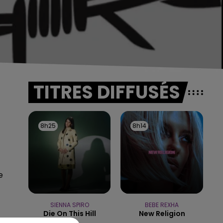
TITRES DIFFUSÉS
8h25
8h25
8h14
8h14
e
SIENNA SPIRO
BEBE REXHA
Die On This Hill
New Religion