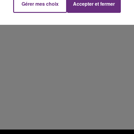
Gérer mes choix
Accepter et fermer
les conditions de...
15h00 - 19h00
Le Club Champagne FM