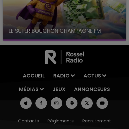
LE SUPER BOUCHON CHAMPAGNE FM
avec La Famille Champagne FM, à 8H10
ACCUEIL
RADIO
ACTUS
MÉDIAS
JEUX
ANNONCEURS
Contacts
Règlements
Recrutement