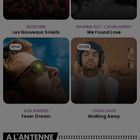
INDOCHINE
RIHANNA FEAT. CALVIN HARRIS
Les Nouveaux Soleils
We Found Love
10h41
10h41
10h38
10h38
ALEX WARREN
CRAIG DAVID
Fever Dream
Walking Away
A L'ANTENNE