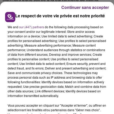
Continuer sans accepter
Les 3 agresseurs présumés du jeune homme ont été
mis en examen pour meurtre et placés en détention
Le respect de votre vie privée est notre priorité
provisoire.
We and
our (447) partners
do the following data processing based on
your consent and/or our legitimate interest: Store and/or access
FIL D'ACTUS
information on a device; Use limited data to select advertising; Create
profiles for personalised advertising; Use profiles to select personalised
advertising; Measure advertising performance; Measure content
performance; Understand audiences through statistics or combinations
of data from different sources; Develop and improve services; Create
profiles to personalise content; Use profiles to select personalised
content; Use limited data to select content; Ensure security, prevent and
detect fraud, and fix errors; Deliver and present advertising and content;
Save and communicate privacy choices. These technologies may
process personal data such as IP address and browsing data to offer
following functionalities: Identify devices based on information actively
requested; Use precise geolocation data; Match and combine data from
UN FEU DE REMORQUE BLOQUE LA
other data sources; Link different devices; Identify devices based on
CIRCULATION DANS LES ARDENNES
information transmitted automatically.
Un feu de remorque s'est déclaré ce mercredi en
Vous pouvez accepter en cliquant sur "Accepter et fermer", ou affiner en
fin de matinée sur l'A34.
sélectionnant les finalités et/ou partenaires dans "Gérer mes choix".