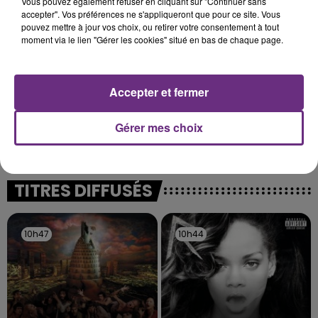
Vous pouvez également refuser en cliquant sur "Continuer sans
accepter". Vos préférences ne s'appliqueront que pour ce site. Vous
pouvez mettre à jour vos choix, ou retirer votre consentement à tout
moment via le lien "Gérer les cookies" situé en bas de chaque page.
Accepter et fermer
VENEZ FÊTER CE WEEK-END
L'ANNIVERSAIRE DE WOINIC
Gérer mes choix
Ce samedi 8 août sera un grand jour :
l'anniversaire du plus gros sanglier du monde.
Une fête est donc organisée et vous êtes tous
TITRES DIFFUSÉS
conviés !
10h47
10h47
10h44
10h44