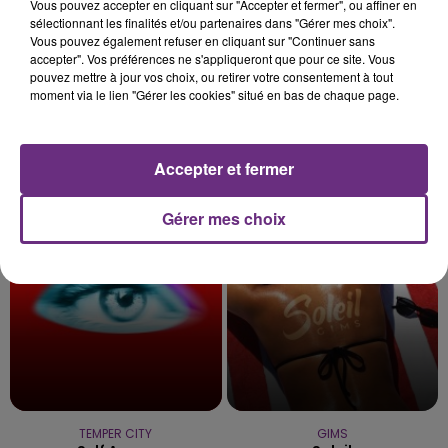
Vous pouvez accepter en cliquant sur "Accepter et fermer", ou affiner en
sélectionnant les finalités et/ou partenaires dans "Gérer mes choix".
Vous pouvez également refuser en cliquant sur "Continuer sans
accepter". Vos préférences ne s'appliqueront que pour ce site. Vous
pouvez mettre à jour vos choix, ou retirer votre consentement à tout
moment via le lien "Gérer les cookies" situé en bas de chaque page.
CHRISTOPHE MAE
FELIX JAEHN FEAT. JASMINE
La Lune
THOMPSON
Ain't Nobody (loves Me
Accepter et fermer
Better)
Gérer mes choix
16h01
16h01
15h58
15h58
TEMPER CITY
GIMS