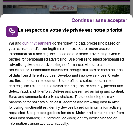
nucléaire ardennaise est à l'arrêt. Une situation
justifiée par la sécheresse intense qui est toujours
Continuer sans accepter
présente.
Le respect de votre vie privée est notre priorité
We and
our (447) partners
do the following data processing based on
your consent and/or our legitimate interest: Store and/or access
information on a device; Use limited data to select advertising; Create
LE MAGASIN JOUÉCLUB DE REIMS FERME
profiles for personalised advertising; Use profiles to select personalised
advertising; Measure advertising performance; Measure content
SES PORTES
performance; Understand audiences through statistics or combinations
C'était l'une des institutions du centre-ville
of data from different sources; Develop and improve services; Create
rémois. Le magasin JouéClub est contraint de
profiles to personalise content; Use profiles to select personalised
content; Use limited data to select content; Ensure security, prevent and
fermer ses portes.
TITRES DIFFUSÉS
detect fraud, and fix errors; Deliver and present advertising and content;
Save and communicate privacy choices. These technologies may
process personal data such as IP address and browsing data to offer
following functionalities: Identify devices based on information actively
16h07
16h07
16h04
16h04
requested; Use precise geolocation data; Match and combine data from
other data sources; Link different devices; Identify devices based on
information transmitted automatically.