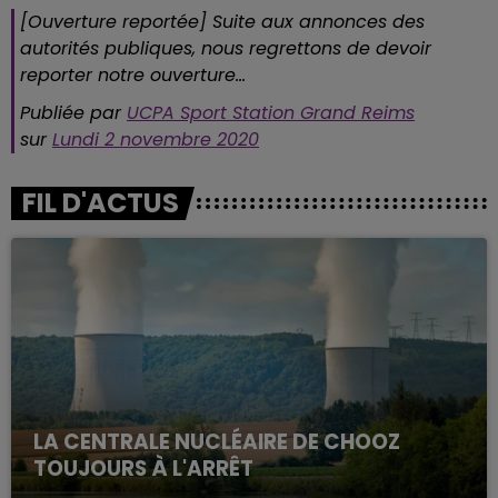
[Ouverture reportée] Suite aux annonces des
autorités publiques, nous regrettons de devoir
reporter notre ouverture...
Publiée par
UCPA Sport Station Grand Reims
sur
Lundi 2 novembre 2020
FIL D'ACTUS
LA CENTRALE NUCLÉAIRE DE CHOOZ
TOUJOURS À L'ARRÊT
Cela fait déjà une semaine que la centrale