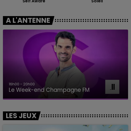
Self Aware
Soleil
A L'ANTENNE
7h00 - 11h00
BEST OF
LES JEUX