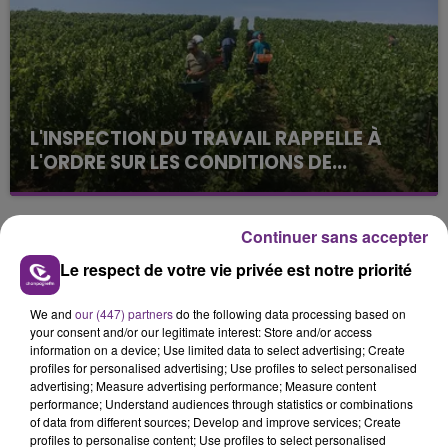
L'INSPECTION DU TRAVAIL RAPPELLE À
L'ORDRE SUR LES CONDITIONS DE...
Alors que les dates de début des vendange 2026
s'est avéré être plus précoce que prévu,
l'inspection du Travail en profite pour rappeler
Continuer sans accepter
TITRES DIFFUSÉS
les conditions de...
Le respect de votre vie privée est notre priorité
9h11
9h11
9h08
9h08
We and
our (447) partners
do the following data processing based on
your consent and/or our legitimate interest: Store and/or access
information on a device; Use limited data to select advertising; Create
profiles for personalised advertising; Use profiles to select personalised
advertising; Measure advertising performance; Measure content
performance; Understand audiences through statistics or combinations
of data from different sources; Develop and improve services; Create
profiles to personalise content; Use profiles to select personalised