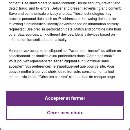
content; Use limited data to select content; Ensure security, prevent and
detect fraud, and fix errors; Deliver and present advertising and content;
Save and communicate privacy choices. These technologies may
process personal data such as IP address and browsing data to offer
TAYLOR SWIFT
BRICE CONRAD
following functionalities: Identify devices based on information actively
I Knew It, I Knew You
Oh La
requested; Use precise geolocation data; Match and combine data from
other data sources; Link different devices; Identify devices based on
9h04
9h04
8h57
8h57
information transmitted automatically.
Vous pouvez accepter en cliquant sur "Accepter et fermer", ou affiner en
sélectionnant les finalités et/ou partenaires dans "Gérer mes choix".
Vous pouvez également refuser en cliquant sur "Continuer sans
accepter". Vos préférences ne s'appliqueront que pour ce site. Vous
pouvez mettre à jour vos choix, ou retirer votre consentement à tout
moment via le lien "Gérer les cookies" situé en bas de chaque page.
Accepter et fermer
ALEX WARREN
ORIA
Fever Dream
Soiree Mondaine
Gérer mes choix
A L'ANTENNE