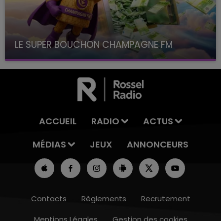
LE SUPER BOUCHON CHAMPAGNE FM
avec La Famille Champagne FM, à 8H10
ACCUEIL
RADIO
ACTUS
MÉDIAS
JEUX
ANNONCEURS
Contacts
Règlements
Recrutement
Mentions Légales
Gestion des cookies