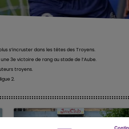
lus s’incruster dans les têtes des Troyens.
t une 3e victoire de rang au stade de l’Aube.
teurs troyens.
igue 2.
Contin