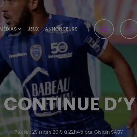
MÉDIAS
JEUX
ANNONCEURS
 CONTINUE D’Y
Publié : 29 mars 2019 à 22h45 par Gislain SABY