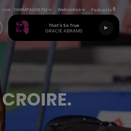
Live :
CHAMPAGNE FM
Webradios
Podcasts
That's So True
GRACIE ABRAMS
 CROIRE.