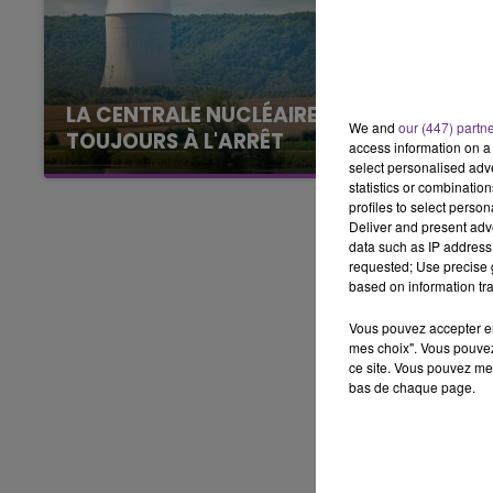
14h00 - 15h00
LA RADIO POP
LA CENTRALE NUCLÉAIRE DE CHOOZ
We and
our (447) partn
TOUJOURS À L'ARRÊT
access information on a 
Cela fait déjà une semaine que la centrale
select personalised ad
statistics or combinatio
nucléaire ardennaise est à l'arrêt. Une situation
profiles to select person
justifiée par la sécheresse intense qui est
Deliver and present adv
toujours présente.
data such as IP address 
requested; Use precise g
based on information tra
Vous pouvez accepter en 
mes choix". Vous pouvez
ce site. Vous pouvez met
bas de chaque page.
15h00 - 19h00