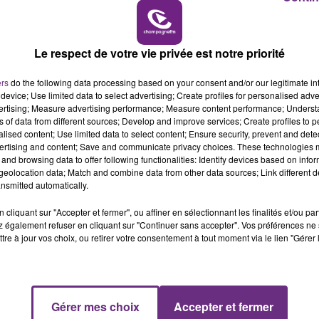
15h00 - 19h00
LE CLUB CHAMPAGNE FM
Le respect de votre vie privée est notre priorité
LE MAGASIN JOUÉCLUB DE REIMS FERME
ers
do the following data processing based on your consent and/or our legitimate int
SES PORTES
device; Use limited data to select advertising; Create profiles for personalised adver
C'était l'une des institutions du centre-ville
vertising; Measure advertising performance; Measure content performance; Unders
ns of data from different sources; Develop and improve services; Create profiles to 
rémois. Le magasin JouéClub est contraint de
alised content; Use limited data to select content; Ensure security, prevent and detect
fermer ses portes.
ertising and content; Save and communicate privacy choices. These technologies
and browsing data to offer following functionalities: Identify devices based on infor
eolocation data; Match and combine data from other data sources; Link different de
nsmitted automatically.
cliquant sur "Accepter et fermer", ou affiner en sélectionnant les finalités et/ou pa
 également refuser en cliquant sur "Continuer sans accepter". Vos préférences ne 
tre à jour vos choix, ou retirer votre consentement à tout moment via le lien "Gérer 
Gérer mes choix
Accepter et fermer
19h00 - 19h15