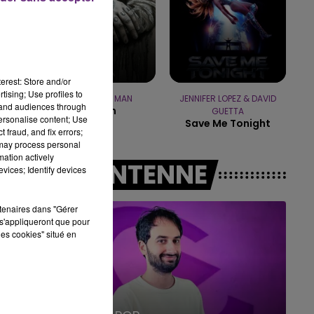
19h00 - 19h15
LA POP MACHINE - CHAMPAGNE FM
erest: Store and/or
tising; Use profiles to
RAG'N'BONE MAN
JENNIFER LOPEZ & DAVID
tand audiences through
Human
GUETTA
personalise content; Use
Save Me Tonight
 fraud, and fix errors;
 may process personal
mation actively
A L'ANTENNE
vices; Identify devices
rtenaires dans "Gérer
s'appliqueront que pour
les cookies" situé en
19h15 - 20h00