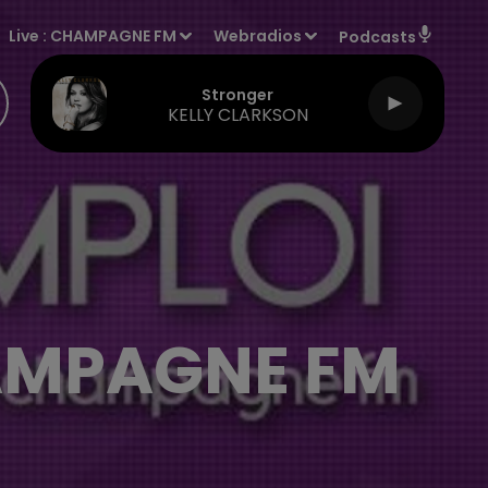
Live :
CHAMPAGNE FM
Webradios
Podcasts
Stronger
KELLY CLARKSON
HAMPAGNE FM