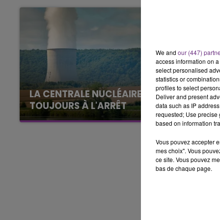
11h00 - 16h00
LE WEEK-END CHAMPAGNE 
We and
our (447) partn
access information on a 
select personalised ad
statistics or combinatio
profiles to select person
LA CENTRALE NUCLÉAIRE DE CHOOZ
Deliver and present adv
TOUJOURS À L'ARRÊT
data such as IP address 
requested; Use precise g
Cela fait déjà une semaine que la centrale
based on information tra
nucléaire ardennaise est à l'arrêt. Une situation
justifiée par la sécheresse intense qui est
Vous pouvez accepter en 
mes choix". Vous pouvez
toujours présente.
ce site. Vous pouvez met
bas de chaque page.
16h00 - 20h00
agne FM
Le Week-end Champagne 