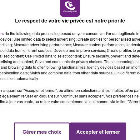
16h00 - 20h00
FM
LE WEEK-END CHAMPAGNE FM
Le respect de votre vie privée est notre priorité
ers
do the following data processing based on your consent and/or our legitimate int
device; Use limited data to select advertising; Create profiles for personalised adver
vertising; Measure advertising performance; Measure content performance; Unders
ns of data from different sources; Develop and improve services; Create profiles to 
alised content; Use limited data to select content; Ensure security, prevent and detect
LE MAGASIN JOUÉCLUB DE REIMS FERME
ertising and content; Save and communicate privacy choices. These technologies
SES PORTES
and browsing data to offer following functionalities: Identify devices based on infor
eolocation data; Match and combine data from other data sources; Link different de
C'était l'une des institutions du centre-ville
nsmitted automatically.
rémois. Le magasin JouéClub est contraint de
fermer ses portes.
cliquant sur "Accepter et fermer", ou affiner en sélectionnant les finalités et/ou pa
 également refuser en cliquant sur "Continuer sans accepter". Vos préférences ne 
tre à jour vos choix, ou retirer votre consentement à tout moment via le lien "Gérer 
7h00 - 11h00
Gérer mes choix
Accepter et fermer
FM
BEST OF