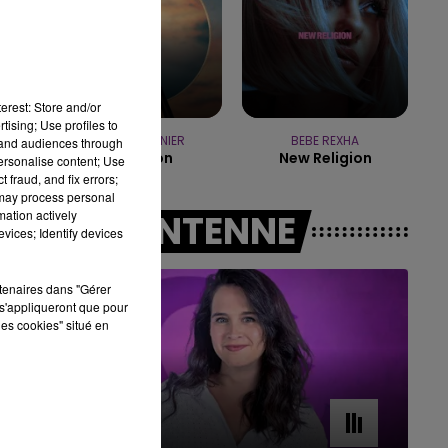
7h00 - 11h00
BEST OF
erest: Store and/or
tising; Use profiles to
PIERRE GARNIER
BEBE REXHA
tand audiences through
L'horizon
New Religion
personalise content; Use
 fraud, and fix errors;
 may process personal
mation actively
A L'ANTENNE
vices; Identify devices
rtenaires dans "Gérer
s'appliqueront que pour
les cookies" situé en
11h00 - 16h00
Le week-end Champagne FM