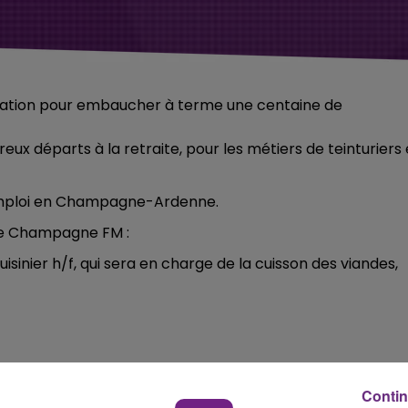
mation pour embaucher à terme une centaine de
eux départs à la retraite, pour les métiers de teinturiers 
 Emploi en Champagne-Ardenne.
 de Champagne FM :
sinier h/f, qui sera en charge de la cuisson des viandes,
Contin