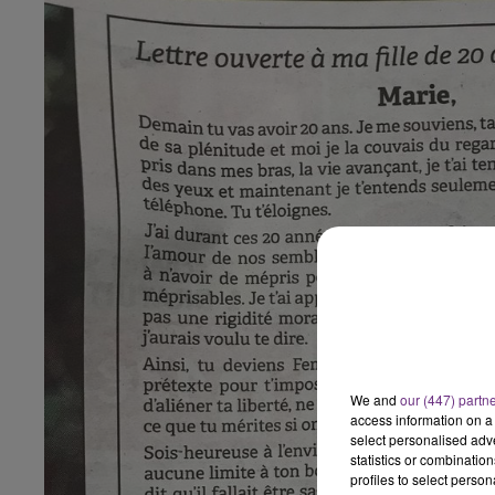
LE BEST OF DE LA FAMILLE
CHAMPAGNE FM
We and
our (447) partn
access information on a 
select personalised ad
statistics or combinatio
profiles to select person