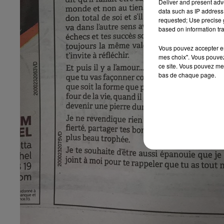
Deliver and present adv
data such as IP address 
requested; Use precise g
6h00 - 10h00
10h00 -
based on information tra
La Famille
LE TI
Vous pouvez accepter en 
mes choix". Vous pouvez
ce site. Vous pouvez met
bas de chaque page.