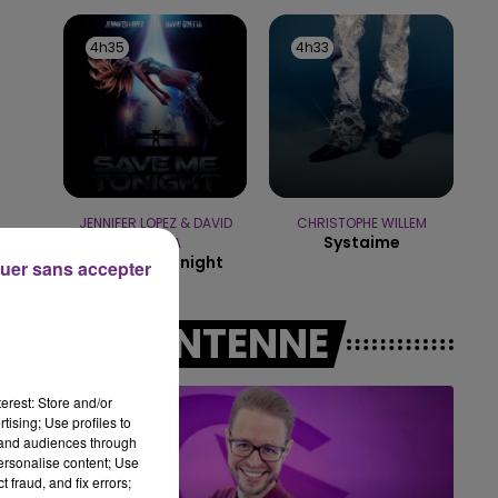
10h00 - 14h00
LE TICKET DE CAISSE
4h35
4h35
4h33
4h33
JENNIFER LOPEZ & DAVID
CHRISTOPHE WILLEM
Systaime
GUETTA
Save Me Tonight
uer sans accepter
A L'ANTENNE
erest: Store and/or
tising; Use profiles to
tand audiences through
personalise content; Use
 fraud, and fix errors;