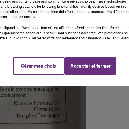
ertising and content; Save and communicate privacy choices. These technologies
and browsing data to offer following functionalities: Identify devices based on infor
eolocation data; Match and combine data from other data sources; Link different de
 14h00
14h00 - 15h00
nsmitted automatically.
CKET DE CAISSE
La Radio P
cliquant sur "Accepter et fermer", ou affiner en sélectionnant les finalités et/ou pa
 également refuser en cliquant sur "Continuer sans accepter". Vos préférences ne 
tre à jour vos choix, ou retirer votre consentement à tout moment via le lien "Gérer 
Gérer mes choix
Accepter et fermer