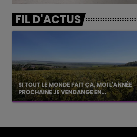
FIL D'ACTUS
SI TOUT LE MONDE FAIT ÇA, MOI L'ANNÉE
PROCHAINE JE VENDANGE EN...
La vendange en Champagne a débuté ce jeudi
6 août dans la commune de Montgueux (Aube).
Du jamais vu !