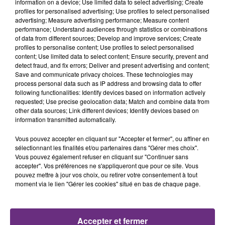
information on a device; Use limited data to select advertising; Create
profiles for personalised advertising; Use profiles to select personalised
advertising; Measure advertising performance; Measure content
14h50
14h50
14h46
14h46
performance; Understand audiences through statistics or combinations
of data from different sources; Develop and improve services; Create
profiles to personalise content; Use profiles to select personalised
content; Use limited data to select content; Ensure security, prevent and
detect fraud, and fix errors; Deliver and present advertising and content;
Save and communicate privacy choices. These technologies may
process personal data such as IP address and browsing data to offer
following functionalities: Identify devices based on information actively
requested; Use precise geolocation data; Match and combine data from
other data sources; Link different devices; Identify devices based on
information transmitted automatically.
JUNGELI & EMMA
NICO AND VINZ
Juste Un Peu
Am I Wrong
Vous pouvez accepter en cliquant sur "Accepter et fermer", ou affiner en
sélectionnant les finalités et/ou partenaires dans "Gérer mes choix".
Vous pouvez également refuser en cliquant sur "Continuer sans
14h43
14h43
14h40
14h40
accepter". Vos préférences ne s'appliqueront que pour ce site. Vous
pouvez mettre à jour vos choix, ou retirer votre consentement à tout
moment via le lien "Gérer les cookies" situé en bas de chaque page.
Accepter et fermer