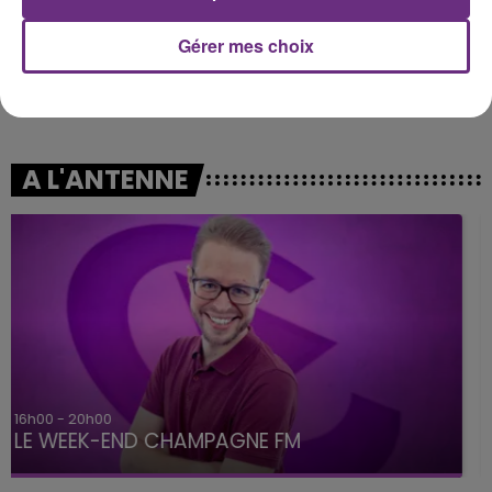
Gérer mes choix
CHRISTOPHE MAE
MYLES SMITH
La Lune
Nice To Meet You
A L'ANTENNE
7h00 - 12h00
LE WEEK-END CHAMPAGNE FM