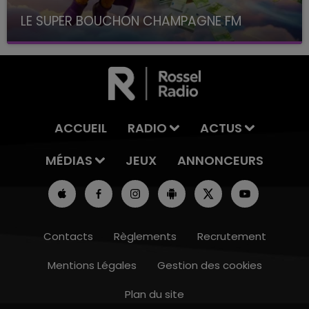
LE SUPER BOUCHON CHAMPAGNE FM
avec La Famille Champagne FM, à 8H10
ACCUEIL
RADIO
ACTUS
MÉDIAS
JEUX
ANNONCEURS
Contacts
Règlements
Recrutement
Mentions Légales
Gestion des cookies
Plan du site
19h00 - 19h15