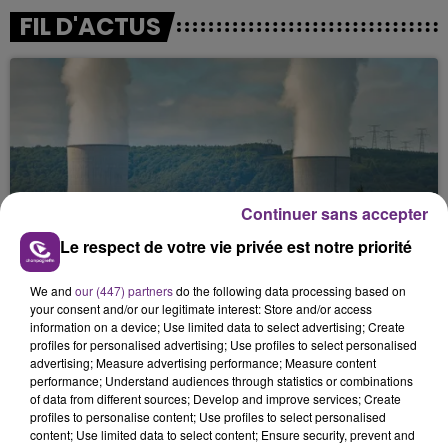
FIL D'ACTUS
Continuer sans accepter
LA CENTRALE NUCLÉAIRE DE CHOOZ
Le respect de votre vie privée est notre priorité
TOUJOURS À L'ARRÊT
Cela fait déjà une semaine que la centrale
We and
our (447) partners
do the following data processing based on
your consent and/or our legitimate interest: Store and/or access
nucléaire ardennaise est à l'arrêt. Une situation
information on a device; Use limited data to select advertising; Create
justifiée par la sécheresse intense qui est toujours
profiles for personalised advertising; Use profiles to select personalised
présente.
advertising; Measure advertising performance; Measure content
performance; Understand audiences through statistics or combinations
of data from different sources; Develop and improve services; Create
profiles to personalise content; Use profiles to select personalised
content; Use limited data to select content; Ensure security, prevent and