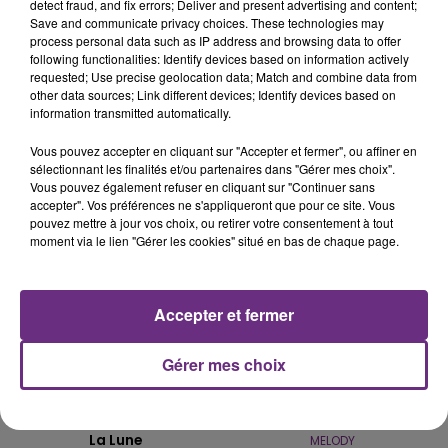
detect fraud, and fix errors; Deliver and present advertising and content;
Save and communicate privacy choices. These technologies may
LE MAGASIN JOUÉCLUB DE REIMS FERME
process personal data such as IP address and browsing data to offer
following functionalities: Identify devices based on information actively
SES PORTES
requested; Use precise geolocation data; Match and combine data from
C'était l'une des institutions du centre-ville
other data sources; Link different devices; Identify devices based on
information transmitted automatically.
rémois. Le magasin JouéClub est contraint de
fermer ses portes.
TITRES DIFFUSÉS
Vous pouvez accepter en cliquant sur "Accepter et fermer", ou affiner en
sélectionnant les finalités et/ou partenaires dans "Gérer mes choix".
Vous pouvez également refuser en cliquant sur "Continuer sans
accepter". Vos préférences ne s'appliqueront que pour ce site. Vous
14h00
14h00
13h58
13h58
pouvez mettre à jour vos choix, ou retirer votre consentement à tout
moment via le lien "Gérer les cookies" situé en bas de chaque page.
Accepter et fermer
Gérer mes choix
CHRISTOPHE MAE
DJ GOJA & JASON DERULO &
La Lune
MELODY