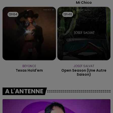
Mi Chico
13h54
13h54
13h46
13h46
BEYONCE
JOSEF SALVAT
Texas Hold'em
Open Season (une Autre
Saison)
A L'ANTENNE