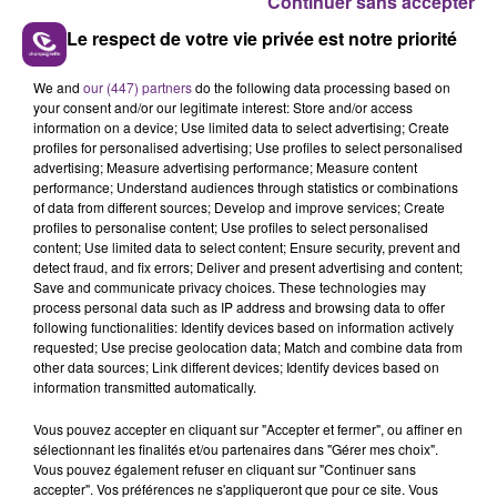
Continuer sans accepter
Le respect de votre vie privée est notre priorité
We and
our (447) partners
do the following data processing based on
LE MAGASIN JOUÉCLUB DE REIMS FERME
your consent and/or our legitimate interest: Store and/or access
information on a device; Use limited data to select advertising; Create
SES PORTES
profiles for personalised advertising; Use profiles to select personalised
C'était l'une des institutions du centre-ville
advertising; Measure advertising performance; Measure content
performance; Understand audiences through statistics or combinations
rémois. Le magasin JouéClub est contraint de
of data from different sources; Develop and improve services; Create
fermer ses portes.
profiles to personalise content; Use profiles to select personalised
TITRES DIFFUSÉS
content; Use limited data to select content; Ensure security, prevent and
detect fraud, and fix errors; Deliver and present advertising and content;
Save and communicate privacy choices. These technologies may
9h50
9h50
9h46
9h46
process personal data such as IP address and browsing data to offer
following functionalities: Identify devices based on information actively
requested; Use precise geolocation data; Match and combine data from
other data sources; Link different devices; Identify devices based on
information transmitted automatically.
Vous pouvez accepter en cliquant sur "Accepter et fermer", ou affiner en
sélectionnant les finalités et/ou partenaires dans "Gérer mes choix".
Vous pouvez également refuser en cliquant sur "Continuer sans
accepter". Vos préférences ne s'appliqueront que pour ce site. Vous