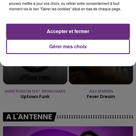
pouvez mettre à jour vos choix, ou retirer votre consentement à tout
moment via le lien "Gérer les cookies" situé en bas de chaque page.
WEEZER
ORIA
Island In The Sun
Soiree Mondaine
9h42
9h42
9h40
9h40
Accepter et fermer
Gérer mes choix
MARK RONSON FEAT. BRUNO MARS
ALEX WARREN
Uptown Funk
Fever Dream
A L'ANTENNE