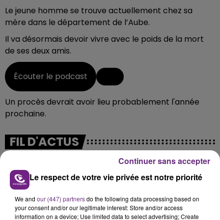
Le jeune homme se trouve actuellement chez sa
mère dans le département de l’Aube.
Il va désormais devoir vivre avec le poids de la mort
de ses deux amis.
Écouter le podcast
Un procès devrait avoir lieu probablement l'année
prochaine.
FIL D'ACTUS
Continuer sans accepter
Le respect de votre vie privée est notre priorité
We and
our (447) partners
do the following data processing based on
your consent and/or our legitimate interest: Store and/or access
information on a device; Use limited data to select advertising; Create