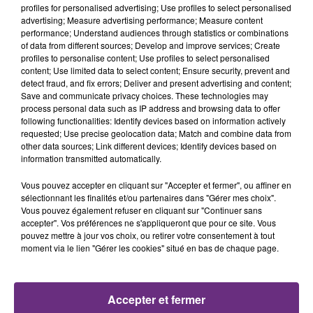
profiles for personalised advertising; Use profiles to select personalised
advertising; Measure advertising performance; Measure content
performance; Understand audiences through statistics or combinations
LA CENTRALE NUCLÉAIRE DE CHOOZ
of data from different sources; Develop and improve services; Create
TOUJOURS À L'ARRÊT
profiles to personalise content; Use profiles to select personalised
content; Use limited data to select content; Ensure security, prevent and
Cela fait déjà une semaine que la centrale
detect fraud, and fix errors; Deliver and present advertising and content;
nucléaire ardennaise est à l'arrêt. Une situation
Save and communicate privacy choices. These technologies may
justifiée par la sécheresse intense qui est toujours
process personal data such as IP address and browsing data to offer
following functionalities: Identify devices based on information actively
présente.
requested; Use precise geolocation data; Match and combine data from
other data sources; Link different devices; Identify devices based on
information transmitted automatically.
Vous pouvez accepter en cliquant sur "Accepter et fermer", ou affiner en
sélectionnant les finalités et/ou partenaires dans "Gérer mes choix".
Vous pouvez également refuser en cliquant sur "Continuer sans
LE MAGASIN JOUÉCLUB DE REIMS FERME
accepter". Vos préférences ne s'appliqueront que pour ce site. Vous
SES PORTES
pouvez mettre à jour vos choix, ou retirer votre consentement à tout
C'était l'une des institutions du centre-ville
moment via le lien "Gérer les cookies" situé en bas de chaque page.
rémois. Le magasin JouéClub est contraint de
fermer ses portes.
TITRES DIFFUSÉS
Accepter et fermer