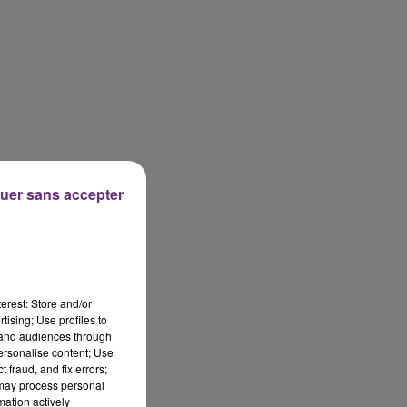
uer sans accepter
erest: Store and/or
tising; Use profiles to
tand audiences through
personalise content; Use
 fraud, and fix errors;
 may process personal
mation actively