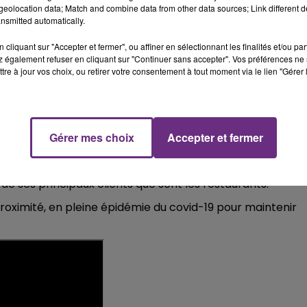
eolocation data; Match and combine data from other data sources; Link different de
nsmitted automatically.
cliquant sur "Accepter et fermer", ou affiner en sélectionnant les finalités et/ou pa
 également refuser en cliquant sur "Continuer sans accepter". Vos préférences ne 
tre à jour vos choix, ou retirer votre consentement à tout moment via le lien "Gérer 
Gérer mes choix
Accepter et fermer
mpactés par les fermetures, leurs fournisseurs aussi.
de ses principaux clients que sont les restaurants.
proximité, en pleine épidémie du covid-19 pour maintenir