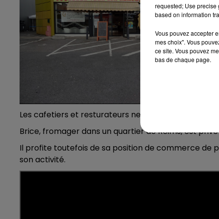
requested; Use precise g
based on information tra
Vous pouvez accepter en 
mes choix". Vous pouvez
ce site. Vous pouvez met
bas de chaque page.
Les cafetiers et resturateurs ne sont pas les seuls i
Brice, fromager dans un quartier de Reims, est privé 
Il profite toutefois de sa position de commerce de 
son activité.