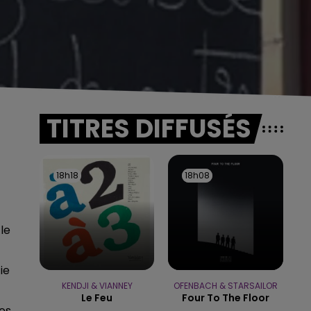
TITRES DIFFUSÉS
18h18
18h18
18h08
18h08
le
ie
KENDJI & VIANNEY
OFENBACH & STARSAILOR
Le Feu
Four To The Floor
des