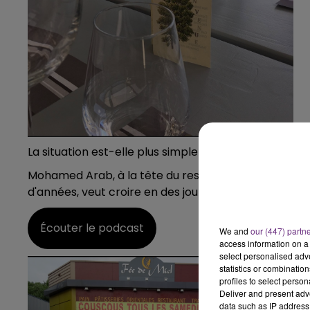
La situation est-elle plus simple pour les restaurate
Mohamed Arab, à la tête du restaurant oriental, "Fé
d'années, veut croire en des jours meilleurs.
Écouter le podcast
We and
our (447) partn
access information on a 
select personalised ad
statistics or combinatio
profiles to select person
Deliver and present adv
data such as IP address 