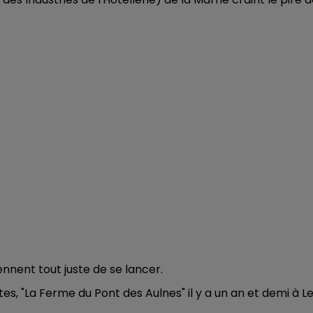
19h15 - 20h00
M
LA RADIO POP
iennent tout juste de se lancer.
s, "La Ferme du Pont des Aulnes" il y a un an et demi à L