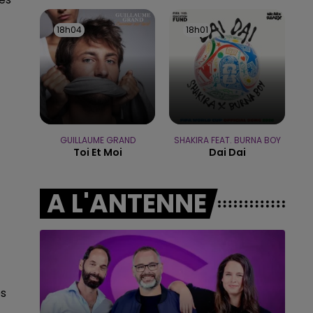
5h00 - 6h00
LE BEST OF DE LA FAMILLE
18h04
18h04
18h01
18h01
CHAMPAGNE FM
GUILLAUME GRAND
SHAKIRA FEAT. BURNA BOY
Toi Et Moi
Dai Dai
A L'ANTENNE
es