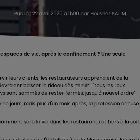
Publié : 22 avril 2020 à 1h00 par Housnat SALIM
 espaces de vie, après le confinement ? Une seule
ir leurs clients, les restaurateurs apprenaient de la
vraient baisser le rideau dès minuit : "tous les lieux
ays sont sommés de rester fermés, jusqu'à nouvel ordre".
 de jours, mais plus d'un mois après, la profession accuse 
 comment sera la vie dans les restaurants et bars à la sort
des Industries de l'Hôtellerie) de la Marne craint le pire 