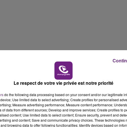
Contin
urs installés de longue date ?
e de Miel, à St-Memmie dans la Marne, depuis une dizaine
Le respect de votre vie privée est notre priorité
ers
do the following data processing based on your consent and/or our legitimate int
device; Use limited data to select advertising; Create profiles for personalised adver
vertising; Measure advertising performance; Measure content performance; Unders
ns of data from different sources; Develop and improve services; Create profiles to 
alised content; Use limited data to select content; Ensure security, prevent and detect
ertising and content; Save and communicate privacy choices. These technologies
and browsing data to offer following functionalities: Identify devices based on infor