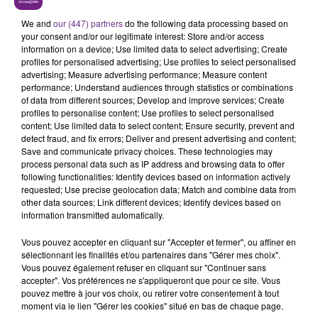
LE MAGASIN JOUÉCLUB DE REIMS FERME
SES PORTES
We and
our (447) partners
do the following data processing based on
your consent and/or our legitimate interest: Store and/or access
C'était l'une des institutions du centre-ville
information on a device; Use limited data to select advertising; Create
rémois. Le magasin JouéClub est contraint de
profiles for personalised advertising; Use profiles to select personalised
fermer ses portes.
advertising; Measure advertising performance; Measure content
TITRES DIFFUSÉS
performance; Understand audiences through statistics or combinations
of data from different sources; Develop and improve services; Create
profiles to personalise content; Use profiles to select personalised
content; Use limited data to select content; Ensure security, prevent and
11h43
11h43
11h40
11h40
detect fraud, and fix errors; Deliver and present advertising and content;
Save and communicate privacy choices. These technologies may
process personal data such as IP address and browsing data to offer
following functionalities: Identify devices based on information actively
requested; Use precise geolocation data; Match and combine data from
other data sources; Link different devices; Identify devices based on
information transmitted automatically.
Vous pouvez accepter en cliquant sur "Accepter et fermer", ou affiner en
sélectionnant les finalités et/ou partenaires dans "Gérer mes choix".
Vous pouvez également refuser en cliquant sur "Continuer sans
TAME IMPALA & JENNIE
SANTA
accepter". Vos préférences ne s'appliqueront que pour ce site. Vous
Dracula
Recommence-Moi
pouvez mettre à jour vos choix, ou retirer votre consentement à tout
moment via le lien "Gérer les cookies" situé en bas de chaque page.