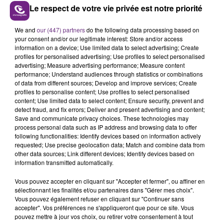
Le respect de votre vie privée est notre priorité
LE MAGASIN JOUÉCLUB DE REIMS FERME
SES PORTES
We and
our (447) partners
do the following data processing based on
your consent and/or our legitimate interest: Store and/or access
C'était l'une des institutions du centre-ville
information on a device; Use limited data to select advertising; Create
rémois. Le magasin JouéClub est contraint de
profiles for personalised advertising; Use profiles to select personalised
fermer ses portes.
advertising; Measure advertising performance; Measure content
TITRES DIFFUSÉS
performance; Understand audiences through statistics or combinations
of data from different sources; Develop and improve services; Create
profiles to personalise content; Use profiles to select personalised
content; Use limited data to select content; Ensure security, prevent and
21h16
21h16
21h11
21h11
detect fraud, and fix errors; Deliver and present advertising and content;
Save and communicate privacy choices. These technologies may
process personal data such as IP address and browsing data to offer
following functionalities: Identify devices based on information actively
requested; Use precise geolocation data; Match and combine data from
other data sources; Link different devices; Identify devices based on
information transmitted automatically.
Vous pouvez accepter en cliquant sur "Accepter et fermer", ou affiner en
sélectionnant les finalités et/ou partenaires dans "Gérer mes choix".
Vous pouvez également refuser en cliquant sur "Continuer sans
ORIA
ARIANA GRANDE & KENDJI
accepter". Vos préférences ne s'appliqueront que pour ce site. Vous
Soiree Mondaine
One Last Time (attends-
pouvez mettre à jour vos choix, ou retirer votre consentement à tout
Moi)