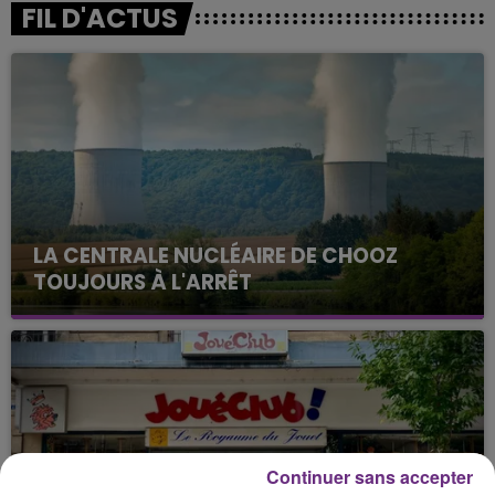
FIL D'ACTUS
LA CENTRALE NUCLÉAIRE DE CHOOZ
TOUJOURS À L'ARRÊT
Cela fait déjà une semaine que la centrale
nucléaire ardennaise est à l'arrêt. Une situation
justifiée par la sécheresse intense qui est toujours
présente.
Continuer sans accepter