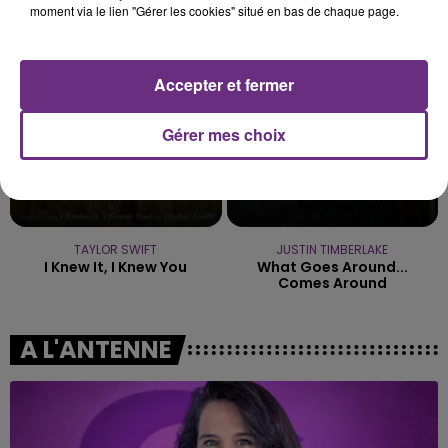
moment via le lien "Gérer les cookies" situé en bas de chaque page.
21h08
21h08
21h04
21h04
Accepter et fermer
Gérer mes choix
TAYLOR SWIFT
JUSTIN TIMBERLAKE
I Knew It, I Knew You
What Goes Around...
Comes Around
A L'ANTENNE