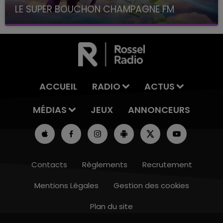
LE SUPER BOUCHON CHAMPAGNE FM
avec La Famille Champagne FM, à 8H10
ACCUEIL
RADIO
ACTUS
MÉDIAS
JEUX
ANNONCEURS
Contacts
Règlements
Recrutement
Mentions Légales
Gestion des cookies
Plan du site
16h00 - 20h00
LE WEEK-END CHAMPAGNE FM