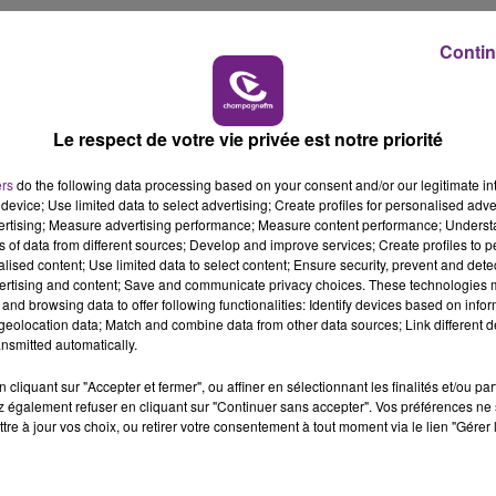
19h00 - 19h15
Contin
LA POP MACHINE - CHAMPAGNE FM
Le respect de votre vie privée est notre priorité
ers
do the following data processing based on your consent and/or our legitimate int
device; Use limited data to select advertising; Create profiles for personalised adver
vertising; Measure advertising performance; Measure content performance; Unders
ns of data from different sources; Develop and improve services; Create profiles to 
alised content; Use limited data to select content; Ensure security, prevent and detect
LE MAGASIN JOUÉCLUB DE REIMS FERME
ertising and content; Save and communicate privacy choices. These technologies
and browsing data to offer following functionalities: Identify devices based on infor
SES PORTES
eolocation data; Match and combine data from other data sources; Link different de
C'était l'une des institutions du centre-ville
nsmitted automatically.
rémois. Le magasin JouéClub est contraint de
cliquant sur "Accepter et fermer", ou affiner en sélectionnant les finalités et/ou pa
fermer ses portes.
 également refuser en cliquant sur "Continuer sans accepter". Vos préférences ne 
tre à jour vos choix, ou retirer votre consentement à tout moment via le lien "Gérer 