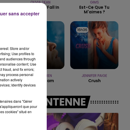
OLIVIA DEAN
GIMS
So Easy (to Fall In
Est-Ce Que Tu
19h15 - 20h00
Love)
M'aimes ?
uer sans accepter
LA RADIO POP
16h39
16h39
16h36
16h36
erest: Store and/or
tising; Use profiles to
tand audiences through
personalise content; Use
 fraud, and fix errors;
 may process personal
ALEX WARREN
JENNIFER PAIGE
mation actively
Fever Dream
Crush
vices; Identify devices
A L'ANTENNE
rtenaires dans "Gérer
s'appliqueront que pour
les cookies" situé en