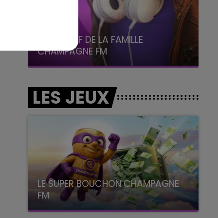
5h00 - 6h00
LE BEST OF DE LA FAMILLE
CHAMPAGNE FM
LES JEUX
LE SUPER BOUCHON CHAMPAGNE
FM
avec La Famille Champagne FM, à 8H10