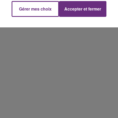
Gérer mes choix
Accepter et fermer
19h15 - 20h00
NE FM
LA RADIO POP