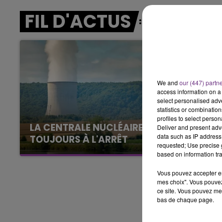
FIL D'ACTUS
15h00 - 19h00
LE CLUB CHAMPAGNE FM
We and
our (447) partn
access information on a 
select personalised ad
statistics or combinatio
profiles to select person
LA CENTRALE NUCLÉAIRE DE CHOOZ
Deliver and present adv
data such as IP address 
TOUJOURS À L'ARRÊT
requested; Use precise g
Cela fait déjà une semaine que la centrale
based on information tra
nucléaire ardennaise est à l'arrêt. Une situation
Vous pouvez accepter en 
justifiée par la sécheresse intense qui est
mes choix". Vous pouvez
toujours présente.
ce site. Vous pouvez met
bas de chaque page.