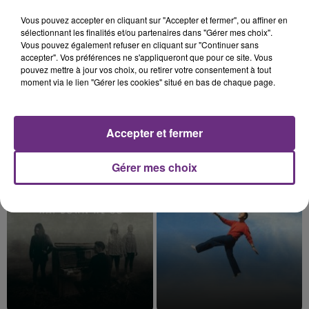
Vous pouvez accepter en cliquant sur "Accepter et fermer", ou affiner en
sélectionnant les finalités et/ou partenaires dans "Gérer mes choix".
Vous pouvez également refuser en cliquant sur "Continuer sans
accepter". Vos préférences ne s'appliqueront que pour ce site. Vous
pouvez mettre à jour vos choix, ou retirer votre consentement à tout
moment via le lien "Gérer les cookies" situé en bas de chaque page.
Accepter et fermer
JEREMY FREROT
DJ GOJA & JASON DERULO &
Frerot
MELODY
Mi Chico
Gérer mes choix
12h25
12h25
12h22
12h22