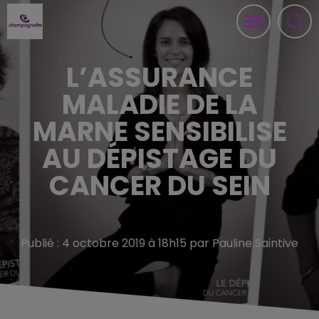
L’ASSURANCE
MALADIE DE LA
MARNE SENSIBILISE
AU DÉPISTAGE DU
CANCER DU SEIN
Publié : 4 octobre 2019 à 18h15 par Pauline Saintive