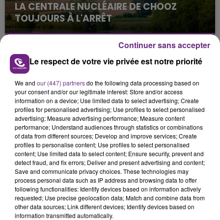
LA CENTRALE NUCLÉAIRE DE CHOOZ
TOUJOURS À L'ARRÊT
Cela fait déjà une semaine que la centrale
nucléaire ardennaise est à l'arrêt. Une situation
Continuer sans accepter
justifiée par la sécheresse intense qui est toujours
Le respect de votre vie privée est notre priorité
présente.
We and
our (447) partners
do the following data processing based on
your consent and/or our legitimate interest: Store and/or access
information on a device; Use limited data to select advertising; Create
profiles for personalised advertising; Use profiles to select personalised
advertising; Measure advertising performance; Measure content
performance; Understand audiences through statistics or combinations
LE MAGASIN JOUÉCLUB DE REIMS FERME
of data from different sources; Develop and improve services; Create
SES PORTES
profiles to personalise content; Use profiles to select personalised
C'était l'une des institutions du centre-ville
content; Use limited data to select content; Ensure security, prevent and
detect fraud, and fix errors; Deliver and present advertising and content;
rémois. Le magasin JouéClub est contraint de
Save and communicate privacy choices. These technologies may
fermer ses portes.
process personal data such as IP address and browsing data to offer
TITRES DIFFUSÉS
following functionalities: Identify devices based on information actively
requested; Use precise geolocation data; Match and combine data from
other data sources; Link different devices; Identify devices based on
12h33
12h33
12h29
12h29
information transmitted automatically.