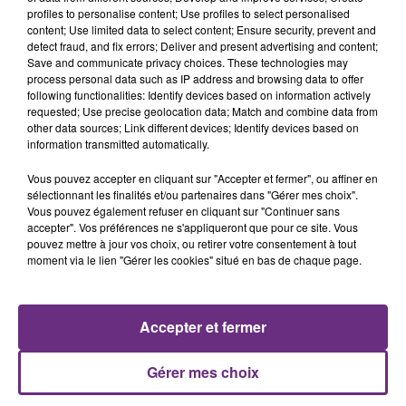
profiles to personalise content; Use profiles to select personalised
les conditions de...
content; Use limited data to select content; Ensure security, prevent and
detect fraud, and fix errors; Deliver and present advertising and content;
Save and communicate privacy choices. These technologies may
process personal data such as IP address and browsing data to offer
following functionalities: Identify devices based on information actively
requested; Use precise geolocation data; Match and combine data from
other data sources; Link different devices; Identify devices based on
UN FEU DE REMORQUE BLOQUE LA
information transmitted automatically.
CIRCULATION DANS LES ARDENNES
Vous pouvez accepter en cliquant sur "Accepter et fermer", ou affiner en
Un feu de remorque s'est déclaré ce mercredi en
sélectionnant les finalités et/ou partenaires dans "Gérer mes choix".
fin de matinée sur l'A34.
Vous pouvez également refuser en cliquant sur "Continuer sans
accepter". Vos préférences ne s'appliqueront que pour ce site. Vous
TITRES DIFFUSÉS
pouvez mettre à jour vos choix, ou retirer votre consentement à tout
moment via le lien "Gérer les cookies" situé en bas de chaque page.
15h48
15h48
15h44
15h44
Accepter et fermer
Gérer mes choix