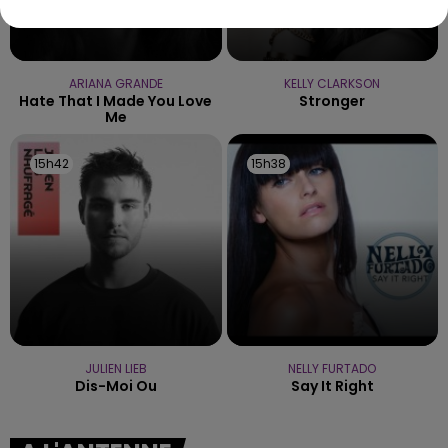
ARIANA GRANDE
KELLY CLARKSON
Hate That I Made You Love
Stronger
Me
15h42
15h42
15h38
15h38
JULIEN LIEB
NELLY FURTADO
Dis-Moi Ou
Say It Right