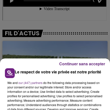
FIL D'ACTUS
Continuer sans accepter
Le respect de votre vie privée est notre priorité
We and
our (447) partners
do the following data processing based on
L'INSPECTION DU TRAVAIL RAPPELLE À
your consent and/or our legitimate interest: Store and/or access
L'ORDRE SUR LES CONDITIONS DE...
information on a device; Use limited data to select advertising; Create
profiles for personalised advertising; Use profiles to select personalised
Alors que les dates de début des vendange 2026
advertising; Measure advertising performance; Measure content
s'est avéré être plus précoce que prévu,
performance; Understand audiences through statistics or combinations
of data from different sources; Develop and improve services; Create
l'inspection du Travail en profite pour rappeler