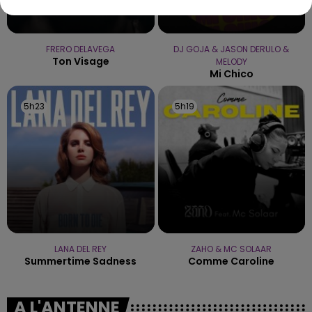
FRERO DELAVEGA
DJ GOJA & JASON DERULO &
Ton Visage
MELODY
Mi Chico
5h23
5h23
5h19
5h19
LANA DEL REY
ZAHO & MC SOLAAR
Summertime Sadness
Comme Caroline
A L'ANTENNE