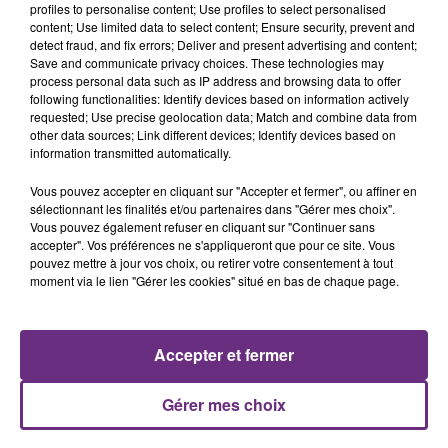
présente.
profiles to personalise content; Use profiles to select personalised
content; Use limited data to select content; Ensure security, prevent and
detect fraud, and fix errors; Deliver and present advertising and content;
Save and communicate privacy choices. These technologies may
process personal data such as IP address and browsing data to offer
following functionalities: Identify devices based on information actively
requested; Use precise geolocation data; Match and combine data from
other data sources; Link different devices; Identify devices based on
LE MAGASIN JOUÉCLUB DE REIMS FERME
information transmitted automatically.
SES PORTES
C'était l'une des institutions du centre-ville
Vous pouvez accepter en cliquant sur "Accepter et fermer", ou affiner en
sélectionnant les finalités et/ou partenaires dans "Gérer mes choix".
rémois. Le magasin JouéClub est contraint de
Vous pouvez également refuser en cliquant sur "Continuer sans
fermer ses portes.
accepter". Vos préférences ne s'appliqueront que pour ce site. Vous
TITRES DIFFUSÉS
pouvez mettre à jour vos choix, ou retirer votre consentement à tout
moment via le lien "Gérer les cookies" situé en bas de chaque page.
5h28
5h28
5h26
5h26
Accepter et fermer
Gérer mes choix