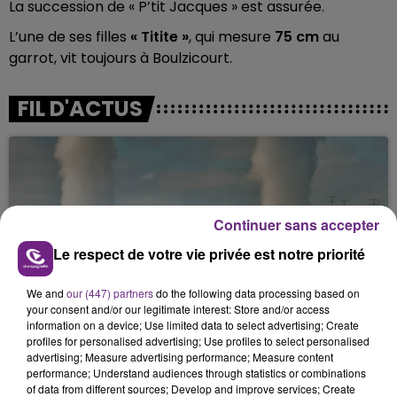
La succession de « P’tit Jacques » est assurée.
L’une de ses filles
« Titite »
, qui mesure
75 cm
au
garrot, vit toujours à Boulzicourt.
FIL D'ACTUS
Continuer sans accepter
Le respect de votre vie privée est notre priorité
We and
our (447) partners
do the following data processing based on
LA CENTRALE NUCLÉAIRE DE CHOOZ
your consent and/or our legitimate interest: Store and/or access
TOUJOURS À L'ARRÊT
information on a device; Use limited data to select advertising; Create
Cela fait déjà une semaine que la centrale
profiles for personalised advertising; Use profiles to select personalised
advertising; Measure advertising performance; Measure content
nucléaire ardennaise est à l'arrêt. Une situation
performance; Understand audiences through statistics or combinations
justifiée par la sécheresse intense qui est toujours
of data from different sources; Develop and improve services; Create