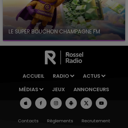
LE SUPER BOUCHON CHAMPAGNE FM
avec La Famille Champagne FM, à 8H10
ACCUEIL
RADIO
ACTUS
MÉDIAS
JEUX
ANNONCEURS
Contacts
Règlements
Recrutement