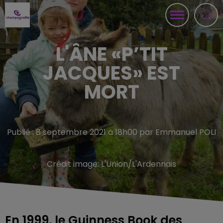
L'ÂNE «P’TIT
JACQUES» EST
MORT
Publié : 8 septembre 2021 à 18h00 par Emmanuel POLI
Crédit image:
L'Union/L'Ardennais
En 1999, le Guinness Book des