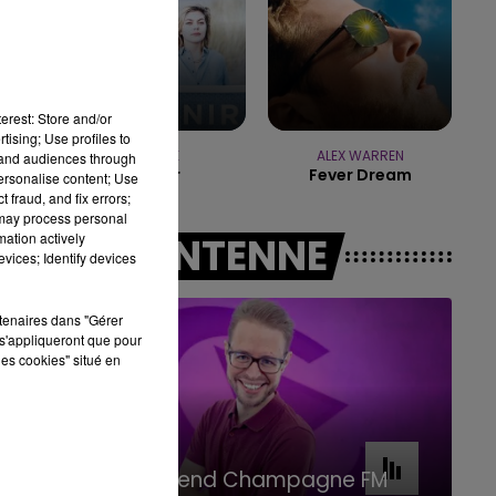
7h00 - 11h00
BEST OF
erest: Store and/or
tising; Use profiles to
LOUANE
ALEX WARREN
tand audiences through
Avenir
Fever Dream
personalise content; Use
 fraud, and fix errors;
 may process personal
mation actively
A L'ANTENNE
vices; Identify devices
rtenaires dans "Gérer
s'appliqueront que pour
les cookies" situé en
11h00 - 16h00
Le week-end Champagne FM