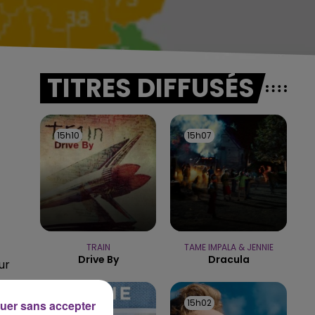
TITRES DIFFUSÉS
15h10
15h10
15h07
15h07
TRAIN
TAME IMPALA & JENNIE
Drive By
Dracula
ur
15h04
15h04
15h02
15h02
uer sans accepter