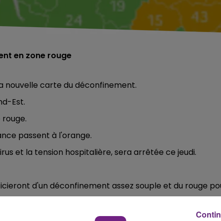
ent en zone rouge
 la nouvelle carte du déconfinement.
d-Est.
e rouge.
ance passent à l'orange.
us et la tension hospitalière, sera arrêtée ce jeudi.
icieront d'un déconfinement assez souple et du rouge po
Contin