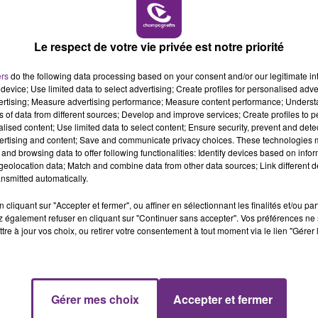
16h00 - 20h00
LE WEEK-END CHAMPAGNE FM
Le respect de votre vie privée est notre priorité
ers
do the following data processing based on your consent and/or our legitimate int
device; Use limited data to select advertising; Create profiles for personalised adver
vertising; Measure advertising performance; Measure content performance; Unders
ns of data from different sources; Develop and improve services; Create profiles to 
alised content; Use limited data to select content; Ensure security, prevent and detect
ertising and content; Save and communicate privacy choices. These technologies
and browsing data to offer following functionalities: Identify devices based on infor
LE MAGASIN JOUÉCLUB DE REIMS FERME
eolocation data; Match and combine data from other data sources; Link different de
SES PORTES
nsmitted automatically.
C'était l'une des institutions du centre-ville
cliquant sur "Accepter et fermer", ou affiner en sélectionnant les finalités et/ou pa
rémois. Le magasin JouéClub est contraint de
 également refuser en cliquant sur "Continuer sans accepter". Vos préférences ne 
tre à jour vos choix, ou retirer votre consentement à tout moment via le lien "Gérer 
fermer ses portes.
7h00 - 11h00
Gérer mes choix
Accepter et fermer
FM
BEST OF