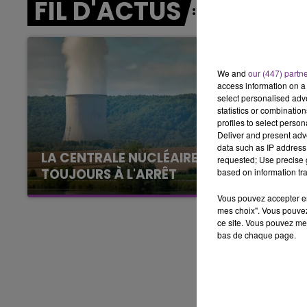
FIL D'ACTUS
11h00 - 16h00
LE WEEK-END CHAMPAGNE FM
We and
our (447) partn
access information on a 
select personalised ad
statistics or combinatio
profiles to select person
Deliver and present adv
data such as IP address 
LA CENTRALE NUCLÉAIRE DE CHOOZ
requested; Use precise g
TOUJOURS À L'ARRÊT
based on information tra
Cela fait déjà une semaine que la centrale
Vous pouvez accepter en 
nucléaire ardennaise est à l'arrêt. Une situation
mes choix". Vous pouvez
ce site. Vous pouvez met
justifiée par la sécheresse intense qui est
bas de chaque page.
toujours présente.
16h00 - 20h00
agne FM
Le Week-end Champagne 