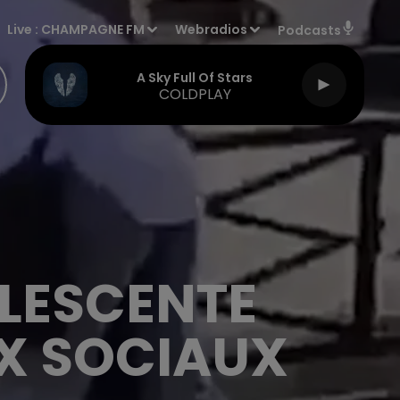
Live :
CHAMPAGNE FM
Webradios
Podcasts
A Sky Full Of Stars
COLDPLAY
OLESCENTE
UX SOCIAUX