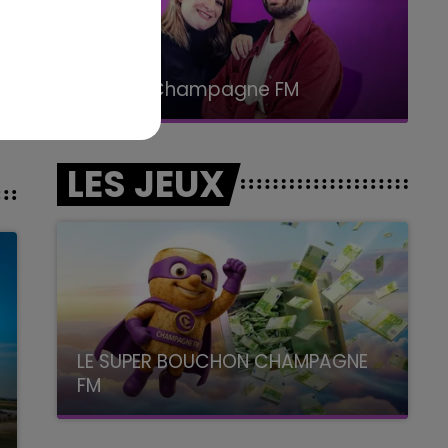
15h00 - 19h00
Le Club Champagne FM
nt
LES JEUX
LE SUPER BOUCHON CHAMPAGNE
FM
avec La Famille Champagne FM, à 8H10