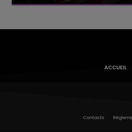
Un feu de remorque s'est déclaré ce mercredi
en fin de matinée sur l'A34.
ACCUEIL
Contacts
Règleme