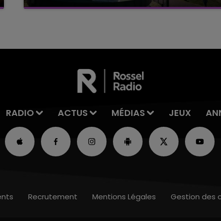
Ce samedi 8 août sera un grand jour :
l'anniversaire du plus gros sanglier du monde.
Une fête est donc organisée et vous êtes tous
conviés !
RADIO
ACTUS
MÉDIAS
JEUX
AN
nts
Recrutement
Mentions Légales
Gestion des 