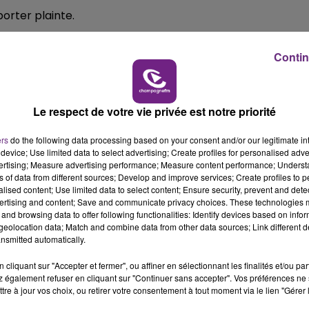
10h00 - 14h00
orter plainte.
LE TICKET DE CAISSE
t diffusé la vidéo ont été interpellés.
Contin
binet a félicité les forces de police pour travail dans
t rapidement identifié et interpellé le mineur auteur
Le respect de votre vie privée est notre priorité
sés sur une vidéo aujourd’hui. Je souhaite que sa sancti
ers
do the following data processing based on your consent and/or our legitimate int
device; Use limited data to select advertising; Create profiles for personalised adver
8, 2020
vertising; Measure advertising performance; Measure content performance; Unders
ns of data from different sources; Develop and improve services; Create profiles to 
iappa demande de ne pas relayer la vidéo et apporte son
alised content; Use limited data to select content; Ensure security, prevent and detect
ertising and content; Save and communicate privacy choices. These technologies
and browsing data to offer following functionalities: Identify devices based on infor
eolocation data; Match and combine data from other data sources; Link different de
nsmitted automatically.
i circule sur les réseaux est inqualifiable !
cliquant sur "Accepter et fermer", ou affiner en sélectionnant les finalités et/ou pa
u violent.
 également refuser en cliquant sur "Continuer sans accepter". Vos préférences ne 
tre à jour vos choix, ou retirer votre consentement à tout moment via le lien "Gérer 
’il vous plaît la
@PoliceNationale