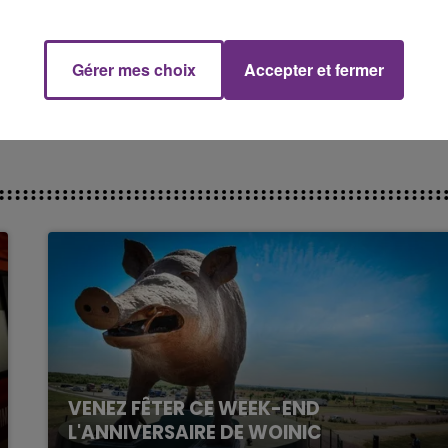
a)
September 8, 2020
Gérer mes choix
Accepter et fermer
14h00 - 15h00
La Radio Pop
es extrêmement virulents à l’encontre de l’agresseur, do
es réseaux sociaux.
VENEZ FÊTER CE WEEK-END
L'ANNIVERSAIRE DE WOINIC