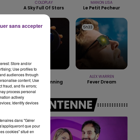
COLDPLAY
MANON LISA
14h00 - 15h00
A Sky Full Of Stars
Le Petit Pecheur
LA RADIO POP
uer sans accepter
5h35
5h35
5h33
5h33
on
erest: Store and/or
tising; Use profiles to
tand audiences through
DJO
ALEX WARREN
personalise content; Use
End Of Beginning
Fever Dream
 fraud, and fix errors;
 may process personal
mation actively
A L'ANTENNE
vices; Identify devices
rtenaires dans "Gérer
s'appliqueront que pour
les cookies" situé en