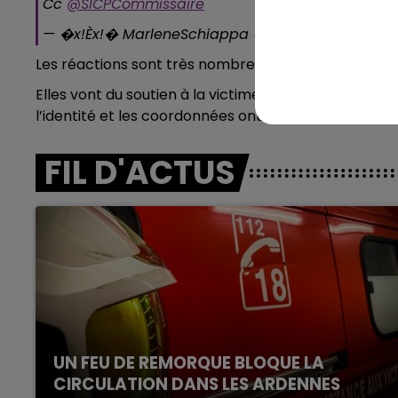
Cc
@SICPCommissaire
— �x!Èx!� MarleneSchiappa (@MarleneSchiapp
10h00 - 14h00
Les réactions sont très nombreuses.
LE TICKET DE CAISSE
Elles vont du soutien à la victime à des commentair
l’identité et les coordonnées ont été diffusées sur l
FIL D'ACTUS
UN FEU DE REMORQUE BLOQUE LA
CIRCULATION DANS LES ARDENNES