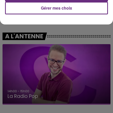
Gérer mes choix
OLIVIA DEAN
JUNGELI & EMMA
So Easy (to Fall In Love)
Juste Un Peu
A L'ANTENNE
14h00 - 15h00
La Radio Pop