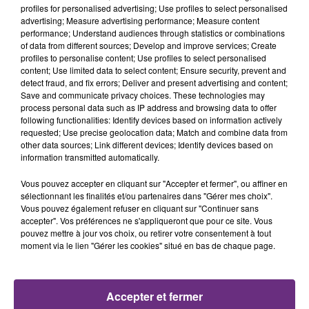
profiles for personalised advertising; Use profiles to select personalised
advertising; Measure advertising performance; Measure content
5h57
5h57
5h54
5h54
performance; Understand audiences through statistics or combinations
of data from different sources; Develop and improve services; Create
profiles to personalise content; Use profiles to select personalised
content; Use limited data to select content; Ensure security, prevent and
detect fraud, and fix errors; Deliver and present advertising and content;
Save and communicate privacy choices. These technologies may
process personal data such as IP address and browsing data to offer
following functionalities: Identify devices based on information actively
requested; Use precise geolocation data; Match and combine data from
other data sources; Link different devices; Identify devices based on
information transmitted automatically.
TATU
GIMS
All The Things She Said
Soleil
Vous pouvez accepter en cliquant sur "Accepter et fermer", ou affiner en
sélectionnant les finalités et/ou partenaires dans "Gérer mes choix".
Vous pouvez également refuser en cliquant sur "Continuer sans
5h52
5h52
5h49
5h49
accepter". Vos préférences ne s'appliqueront que pour ce site. Vous
pouvez mettre à jour vos choix, ou retirer votre consentement à tout
moment via le lien "Gérer les cookies" situé en bas de chaque page.
Accepter et fermer