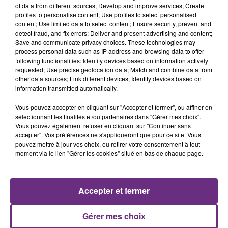
of data from different sources; Develop and improve services; Create
profiles to personalise content; Use profiles to select personalised
content; Use limited data to select content; Ensure security, prevent and
detect fraud, and fix errors; Deliver and present advertising and content;
Save and communicate privacy choices. These technologies may
process personal data such as IP address and browsing data to offer
following functionalities: Identify devices based on information actively
LADY GAGA
CHRISTOPHE MAE
requested; Use precise geolocation data; Match and combine data from
Paparazzi
La Lune
other data sources; Link different devices; Identify devices based on
information transmitted automatically.
16h30
16h30
16h27
16h27
Vous pouvez accepter en cliquant sur "Accepter et fermer", ou affiner en
sélectionnant les finalités et/ou partenaires dans "Gérer mes choix".
Vous pouvez également refuser en cliquant sur "Continuer sans
accepter". Vos préférences ne s'appliqueront que pour ce site. Vous
pouvez mettre à jour vos choix, ou retirer votre consentement à tout
moment via le lien "Gérer les cookies" situé en bas de chaque page.
Accepter et fermer
SIENNA SPIRO
BEBE REXHA
Die On This Hill
New Religion
Gérer mes choix