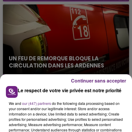
s'est avéré être plus précoce que prévu,
l'inspection du Travail en profite pour rappeler
les conditions de...
UN FEU DE REMORQUE BLOQUE LA
CIRCULATION DANS LES ARDENNES
Un feu de remorque s'est déclaré ce mercredi en
fin de matinée sur l'A34.
Continuer sans accepter
TITRES DIFFUSÉS
Le respect de votre vie privée est notre priorité
We and
our (447) partners
do the following data processing based on
your consent and/or our legitimate interest: Store and/or access
16h41
16h41
16h38
16h38
information on a device; Use limited data to select advertising; Create
profiles for personalised advertising; Use profiles to select personalised
advertising; Measure advertising performance; Measure content
performance; Understand audiences through statistics or combinations