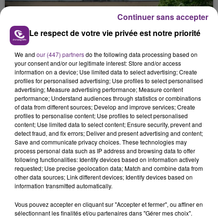
présente.
Continuer sans accepter
Le respect de votre vie privée est notre priorité
We and
our (447) partners
do the following data processing based on
your consent and/or our legitimate interest: Store and/or access
LE MAGASIN JOUÉCLUB DE REIMS FERME
information on a device; Use limited data to select advertising; Create
profiles for personalised advertising; Use profiles to select personalised
SES PORTES
advertising; Measure advertising performance; Measure content
C'était l'une des institutions du centre-ville
performance; Understand audiences through statistics or combinations
of data from different sources; Develop and improve services; Create
rémois. Le magasin JouéClub est contraint de
profiles to personalise content; Use profiles to select personalised
fermer ses portes.
content; Use limited data to select content; Ensure security, prevent and
TITRES DIFFUSÉS
detect fraud, and fix errors; Deliver and present advertising and content;
Save and communicate privacy choices. These technologies may
process personal data such as IP address and browsing data to offer
13h46
13h46
13h42
13h42
following functionalities: Identify devices based on information actively
requested; Use precise geolocation data; Match and combine data from
other data sources; Link different devices; Identify devices based on
information transmitted automatically.
Vous pouvez accepter en cliquant sur "Accepter et fermer", ou affiner en
sélectionnant les finalités et/ou partenaires dans "Gérer mes choix".