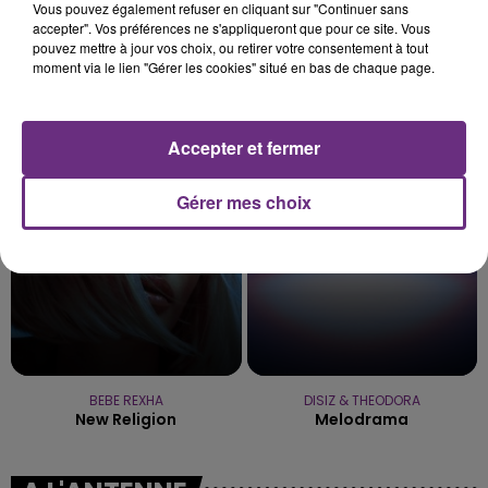
Vous pouvez également refuser en cliquant sur "Continuer sans
accepter". Vos préférences ne s'appliqueront que pour ce site. Vous
pouvez mettre à jour vos choix, ou retirer votre consentement à tout
moment via le lien "Gérer les cookies" situé en bas de chaque page.
ARIANA GRANDE
GIMS
Hate That I Made You Love
Est-Ce Que Tu M'aimes ?
Me
Accepter et fermer
13h39
13h39
13h36
13h36
Gérer mes choix
BEBE REXHA
DISIZ & THEODORA
New Religion
Melodrama