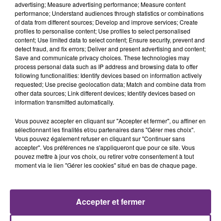
advertising; Measure advertising performance; Measure content
performance; Understand audiences through statistics or combinations
of data from different sources; Develop and improve services; Create
profiles to personalise content; Use profiles to select personalised
content; Use limited data to select content; Ensure security, prevent and
detect fraud, and fix errors; Deliver and present advertising and content;
Save and communicate privacy choices. These technologies may
process personal data such as IP address and browsing data to offer
following functionalities: Identify devices based on information actively
requested; Use precise geolocation data; Match and combine data from
other data sources; Link different devices; Identify devices based on
JENNIFER LOPEZ & DAVID GUETTA
P!NK
information transmitted automatically.
Save Me Tonight
What About Us
Vous pouvez accepter en cliquant sur "Accepter et fermer", ou affiner en
8h42
8h42
8h34
8h34
sélectionnant les finalités et/ou partenaires dans "Gérer mes choix".
Vous pouvez également refuser en cliquant sur "Continuer sans
accepter". Vos préférences ne s'appliqueront que pour ce site. Vous
pouvez mettre à jour vos choix, ou retirer votre consentement à tout
moment via le lien "Gérer les cookies" situé en bas de chaque page.
Accepter et fermer