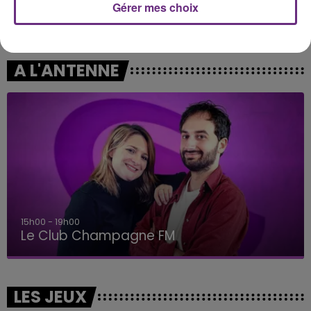
Gérer mes choix
MANON LISA
TAME IMPALA & JENNIE
Le Petit Pecheur
Dracula
A L'ANTENNE
19h00 - 19h15
LA POP MACHINE - CHAMPAGNE FM
LES JEUX