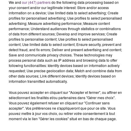
C'était l'une des institutions du centre-ville
We and
our (447) partners
do the following data processing based on
your consent and/or our legitimate interest: Store and/or access
rémois. Le magasin JouéClub est contraint de
information on a device; Use limited data to select advertising; Create
fermer ses portes.
profiles for personalised advertising; Use profiles to select personalised
TITRES DIFFUSÉS
advertising; Measure advertising performance; Measure content
performance; Understand audiences through statistics or combinations
of data from different sources; Develop and improve services; Create
profiles to personalise content; Use profiles to select personalised
19h42
19h42
19h40
19h40
content; Use limited data to select content; Ensure security, prevent and
detect fraud, and fix errors; Deliver and present advertising and content;
Save and communicate privacy choices. These technologies may
process personal data such as IP address and browsing data to offer
following functionalities: Identify devices based on information actively
requested; Use precise geolocation data; Match and combine data from
other data sources; Link different devices; Identify devices based on
information transmitted automatically.
Vous pouvez accepter en cliquant sur "Accepter et fermer", ou affiner en
sélectionnant les finalités et/ou partenaires dans "Gérer mes choix".
ANGELE & JUSTICE
LOREEN
Vous pouvez également refuser en cliquant sur "Continuer sans
What You Want
Is It Love
accepter". Vos préférences ne s'appliqueront que pour ce site. Vous
pouvez mettre à jour vos choix, ou retirer votre consentement à tout
19h36
19h36
19h29
19h29
moment via le lien "Gérer les cookies" situé en bas de chaque page.