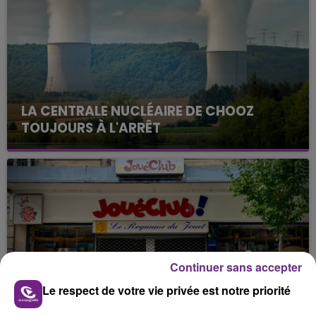
LA CENTRALE NUCLÉAIRE DE CHOOZ
TOUJOURS À L'ARRÊT
Cela fait déjà une semaine que la centrale
nucléaire ardennaise est à l'arrêt. Une situation
justifiée par la sécheresse intense qui est toujours
présente.
Continuer sans accepter
LE MAGASIN JOUÉCLUB DE REIMS FERME
Le respect de votre vie privée est notre priorité
SES PORTES