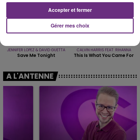
Accepter et fermer
Gérer mes choix
JENNIFER LOPEZ & DAVID GUETTA
CALVIN HARRIS FEAT. RIHANNA
Save Me Tonight
This Is What You Came For
A L'ANTENNE