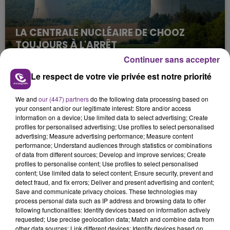
LA CENTRALE NUCLÉAIRE DE CHOOZ
TOUJOURS À L'ARRÊT
Cela fait déjà une semaine que la centrale
Continuer sans accepter
nucléaire ardennaise est à l'arrêt. Une situation
Le respect de votre vie privée est notre priorité
justifiée par la sécheresse intense qui est toujours
présente.
We and
our (447) partners
do the following data processing based on
your consent and/or our legitimate interest: Store and/or access
information on a device; Use limited data to select advertising; Create
profiles for personalised advertising; Use profiles to select personalised
advertising; Measure advertising performance; Measure content
performance; Understand audiences through statistics or combinations
of data from different sources; Develop and improve services; Create
LE MAGASIN JOUÉCLUB DE REIMS FERME
profiles to personalise content; Use profiles to select personalised
SES PORTES
content; Use limited data to select content; Ensure security, prevent and
detect fraud, and fix errors; Deliver and present advertising and content;
C'était l'une des institutions du centre-ville
Save and communicate privacy choices. These technologies may
rémois. Le magasin JouéClub est contraint de
process personal data such as IP address and browsing data to offer
fermer ses portes.
following functionalities: Identify devices based on information actively
TITRES DIFFUSÉS
requested; Use precise geolocation data; Match and combine data from
other data sources; Link different devices; Identify devices based on