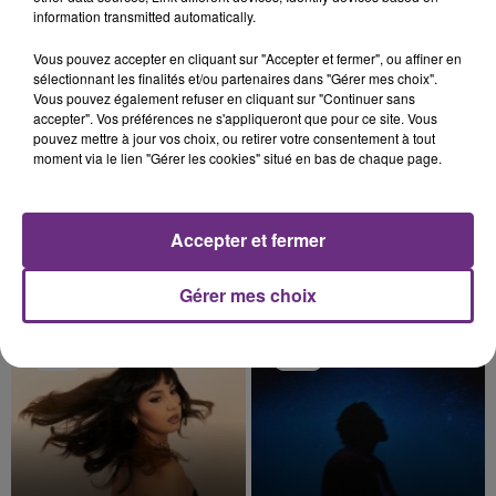
information transmitted automatically.
22h44
22h44
22h40
22h40
Vous pouvez accepter en cliquant sur "Accepter et fermer", ou affiner en
sélectionnant les finalités et/ou partenaires dans "Gérer mes choix".
Vous pouvez également refuser en cliquant sur "Continuer sans
accepter". Vos préférences ne s'appliqueront que pour ce site. Vous
pouvez mettre à jour vos choix, ou retirer votre consentement à tout
moment via le lien "Gérer les cookies" situé en bas de chaque page.
Accepter et fermer
ARIANA GRANDE
CRAIG DAVID
Hate That I Made You Love
7 Days
Gérer mes choix
Me
22h37
22h37
22h34
22h34