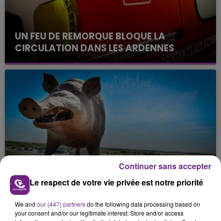
UN FEU DE REMORQUE BLOQUE LA
CIRCULATION DANS LES ARDENNES
Un feu de remorque s'est déclaré ce mercredi en
fin de matinée sur l'A34.
VENEZ FÊTER CE WEEK-END
Continuer sans accepter
L'ANNIVERSAIRE DE WOINIC
Le respect de votre vie privée est notre priorité
Ce samedi 8 août sera un grand jour :
l'anniversaire du plus gros sanglier du monde.
We and
our (447) partners
do the following data processing based on
Une fête est donc organisée et vous êtes tous
TITRES DIFFUSÉS
your consent and/or our legitimate interest: Store and/or access
conviés !