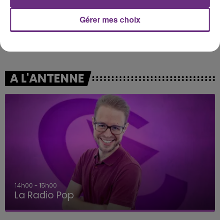
Gérer mes choix
MANON LISA
DJO
Le Petit Pecheur
End Of Beginning
A L'ANTENNE
14h00 - 15h00
La Radio Pop