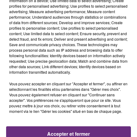
information on a device; Use limited data to select advertising; Create
profiles for personalised advertising; Use profiles to select personalised
advertising; Measure advertising performance; Measure content
5h44
5h44
5h40
5h40
performance; Understand audiences through statistics or combinations
of data from different sources; Develop and improve services; Create
profiles to personalise content; Use profiles to select personalised
content; Use limited data to select content; Ensure security, prevent and
detect fraud, and fix errors; Deliver and present advertising and content;
Save and communicate privacy choices. These technologies may
process personal data such as IP address and browsing data to offer
following functionalities: Identify devices based on information actively
requested; Use precise geolocation data; Match and combine data from
other data sources; Link different devices; Identify devices based on
information transmitted automatically.
PIERRE DE MAERE
COLDPLAY
Je Pense A Vous
A Sky Full Of Stars
Vous pouvez accepter en cliquant sur "Accepter et fermer", ou affiner en
sélectionnant les finalités et/ou partenaires dans "Gérer mes choix".
Vous pouvez également refuser en cliquant sur "Continuer sans
5h38
5h38
5h35
5h35
accepter". Vos préférences ne s'appliqueront que pour ce site. Vous
pouvez mettre à jour vos choix, ou retirer votre consentement à tout
moment via le lien "Gérer les cookies" situé en bas de chaque page.
Accepter et fermer