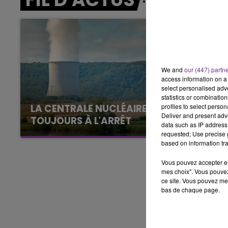
16h00 - 20h00
LE WEEK-END CHAMPAGNE FM
We and
our (447) partn
access information on a 
select personalised ad
statistics or combinatio
profiles to select person
LA CENTRALE NUCLÉAIRE DE CHOOZ
Deliver and present adv
TOUJOURS À L'ARRÊT
data such as IP address 
Cela fait déjà une semaine que la centrale
requested; Use precise g
based on information tra
nucléaire ardennaise est à l'arrêt. Une situation
justifiée par la sécheresse intense qui est
Vous pouvez accepter en 
toujours présente.
mes choix". Vous pouvez
ce site. Vous pouvez met
bas de chaque page.