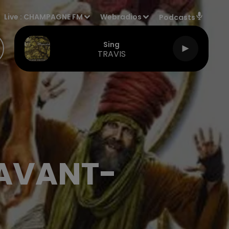
Live :
CHAMPAGNE FM
Webradios
Podcasts
Sing
TRAVIS
 AVANT-