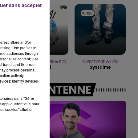
uer sans accepter
11h00 - 16h00
16h35
16h35
16h28
16h28
LE WEEK-END CHAMPAGNE FM
erest: Store and/or
tising; Use profiles to
tand audiences through
personalise content; Use
SHAKIRA FEAT. BURNA BOY
CHRISTOPHE WILLEM
 fraud, and fix errors;
Dai Dai
Systaime
 may process personal
mation actively
vices; Identify devices
A L'ANTENNE
rtenaires dans "Gérer
s'appliqueront que pour
les cookies" situé en