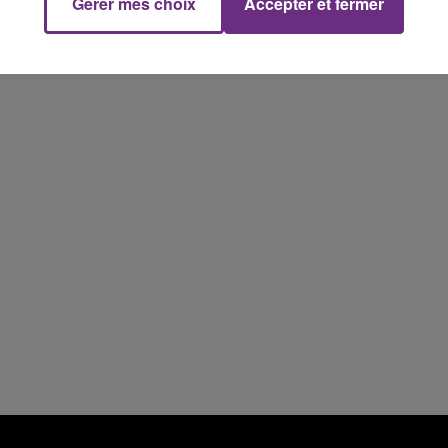
Gérer mes choix
Accepter et fermer
11h00 - 16h00
Le week-end Champagne FM