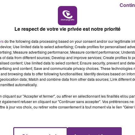
Contin
7h00 - 11h00
BEST OF
Le respect de votre vie privée est notre priorité
ers
do the following data processing based on your consent and/or our legitimate int
device; Use limited data to select advertising; Create profiles for personalised adver
vertising; Measure advertising performance; Measure content performance; Unders
ns of data from different sources; Develop and improve services; Create profiles to 
alised content; Use limited data to select content; Ensure security, prevent and detect
LE MAGASIN JOUÉCLUB DE REIMS FERME
ertising and content; Save and communicate privacy choices. These technologies
SES PORTES
and browsing data to offer following functionalities: Identify devices based on infor
C'était l'une des institutions du centre-ville
eolocation data; Match and combine data from other data sources; Link different de
nsmitted automatically.
rémois. Le magasin JouéClub est contraint de
fermer ses portes.
cliquant sur "Accepter et fermer", ou affiner en sélectionnant les finalités et/ou pa
 également refuser en cliquant sur "Continuer sans accepter". Vos préférences ne 
tre à jour vos choix, ou retirer votre consentement à tout moment via le lien "Gérer 