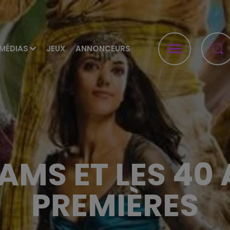
MÉDIAS
JEUX
ANNONCEURS
AMS ET LES 40
PREMIÈRES