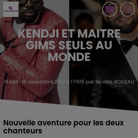
KENDJI ET MAITRE
GIMS SEULS AU
MONDE
Publié : 16 novembre 2017 à 17h05 par Nicolas BOILEAU
Nouvelle aventure pour les deux
chanteurs