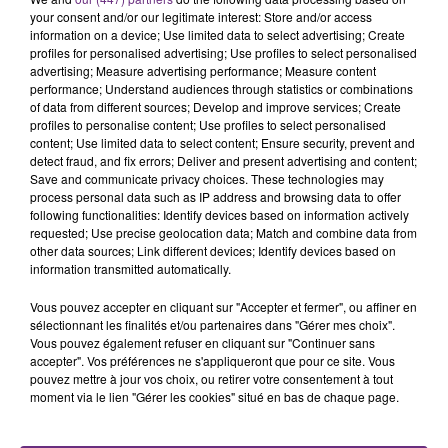
rémois. Le magasin JouéClub est contraint de
your consent and/or our legitimate interest: Store and/or access
information on a device; Use limited data to select advertising; Create
fermer ses portes.
TITRES DIFFUSÉS
profiles for personalised advertising; Use profiles to select personalised
advertising; Measure advertising performance; Measure content
performance; Understand audiences through statistics or combinations
of data from different sources; Develop and improve services; Create
14h47
14h47
14h44
14h44
profiles to personalise content; Use profiles to select personalised
content; Use limited data to select content; Ensure security, prevent and
detect fraud, and fix errors; Deliver and present advertising and content;
Save and communicate privacy choices. These technologies may
process personal data such as IP address and browsing data to offer
following functionalities: Identify devices based on information actively
requested; Use precise geolocation data; Match and combine data from
other data sources; Link different devices; Identify devices based on
information transmitted automatically.
Vous pouvez accepter en cliquant sur "Accepter et fermer", ou affiner en
GIMS
RAG'N'BONE MAN
sélectionnant les finalités et/ou partenaires dans "Gérer mes choix".
Soleil
Human
Vous pouvez également refuser en cliquant sur "Continuer sans
accepter". Vos préférences ne s'appliqueront que pour ce site. Vous
pouvez mettre à jour vos choix, ou retirer votre consentement à tout
14h41
14h41
14h38
14h38
moment via le lien "Gérer les cookies" situé en bas de chaque page.