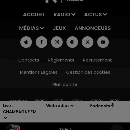
ACCUEIL
RADIO
ACTUS
MÉDIAS
JEUX
ANNONCEURS
Contacts
Règlements
Recrutement
Mentions Légales
Gestion des cookies
Plan du site
19h00 - 19h15
LA POP MACHINE - CHAMPAGNE FM
Archives
2026
2025
2024
2023
2022
Live :
Webradios
Podcasts
CHAMPAGNE FM
Soleil