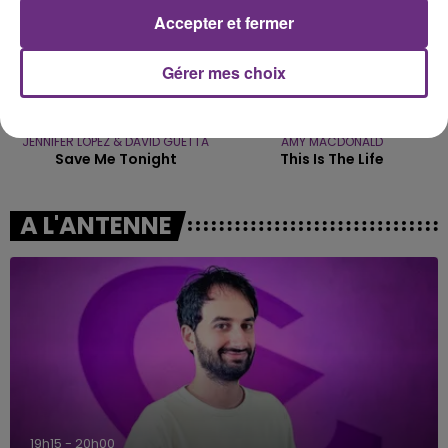
Accepter et fermer
Gérer mes choix
JENNIFER LOPEZ & DAVID GUETTA
AMY MACDONALD
Save Me Tonight
This Is The Life
A L'ANTENNE
19h15 - 20h00