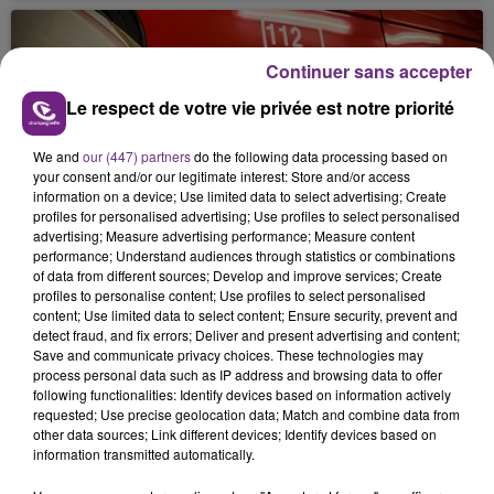
s'est avéré être plus précoce que prévu,
l'inspection du Travail en profite pour rappeler
les conditions de...
Continuer sans accepter
Le respect de votre vie privée est notre priorité
We and
our (447) partners
do the following data processing based on
your consent and/or our legitimate interest: Store and/or access
information on a device; Use limited data to select advertising; Create
UN FEU DE REMORQUE BLOQUE LA
profiles for personalised advertising; Use profiles to select personalised
CIRCULATION DANS LES ARDENNES
advertising; Measure advertising performance; Measure content
performance; Understand audiences through statistics or combinations
Un feu de remorque s'est déclaré ce mercredi en
of data from different sources; Develop and improve services; Create
fin de matinée sur l'A34.
profiles to personalise content; Use profiles to select personalised
content; Use limited data to select content; Ensure security, prevent and
TITRES DIFFUSÉS
detect fraud, and fix errors; Deliver and present advertising and content;
Save and communicate privacy choices. These technologies may
process personal data such as IP address and browsing data to offer
following functionalities: Identify devices based on information actively
15h56
15h56
15h53
15h53
requested; Use precise geolocation data; Match and combine data from
other data sources; Link different devices; Identify devices based on
information transmitted automatically.