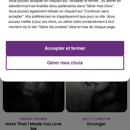
Vous pouvez accepter en cliquant sur "Accepter et fermer", ou affiner en
sélectionnant les finalités et/ou partenaires dans "Gérer mes choix".
Vous pouvez également refuser en cliquant sur "Continuer sans
accepter". Vos préférences ne s'appliqueront que pour ce site. Vous
pouvez mettre à jour vos choix, ou retirer votre consentement à tout
moment via le lien "Gérer les cookies" situé en bas de chaque page.
BENSON BOONE
GRAND CORPS MALADE FEAT.
The Time Of My Life
KIMBEROSE
Nos Plus Belles Annees
Accepter et fermer
15h48
15h48
15h44
15h44
Gérer mes choix
ARIANA GRANDE
KELLY CLARKSON
Hate That I Made You Love
Stronger
Me