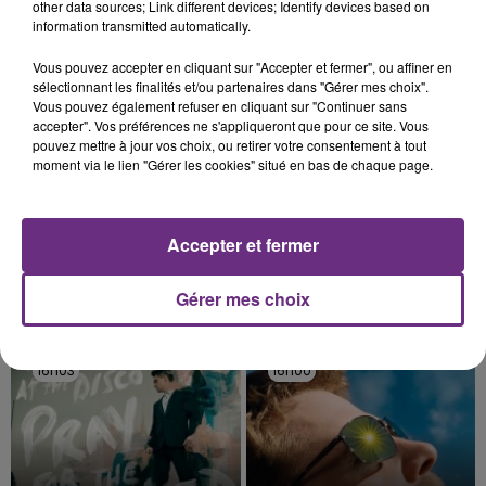
TITRES DIFFUSÉS
other data sources; Link different devices; Identify devices based on
information transmitted automatically.
Vous pouvez accepter en cliquant sur "Accepter et fermer", ou affiner en
16h09
16h09
16h06
16h06
sélectionnant les finalités et/ou partenaires dans "Gérer mes choix".
Vous pouvez également refuser en cliquant sur "Continuer sans
accepter". Vos préférences ne s'appliqueront que pour ce site. Vous
pouvez mettre à jour vos choix, ou retirer votre consentement à tout
moment via le lien "Gérer les cookies" situé en bas de chaque page.
Accepter et fermer
Gérer mes choix
AVENTURA
JEREMY FREROT
Obsesion
Frerot
16h03
16h03
16h00
16h00