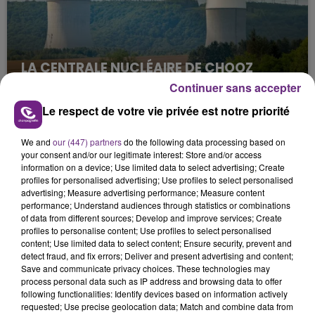
LA CENTRALE NUCLÉAIRE DE CHOOZ
TOUJOURS À L'ARRÊT
Continuer sans accepter
Cela fait déjà une semaine que la centrale
Le respect de votre vie privée est notre priorité
nucléaire ardennaise est à l'arrêt. Une situation
justifiée par la sécheresse intense qui est toujours
We and
our (447) partners
do the following data processing based on
présente.
your consent and/or our legitimate interest: Store and/or access
information on a device; Use limited data to select advertising; Create
profiles for personalised advertising; Use profiles to select personalised
advertising; Measure advertising performance; Measure content
performance; Understand audiences through statistics or combinations
of data from different sources; Develop and improve services; Create
profiles to personalise content; Use profiles to select personalised
LE MAGASIN JOUÉCLUB DE REIMS FERME
content; Use limited data to select content; Ensure security, prevent and
detect fraud, and fix errors; Deliver and present advertising and content;
SES PORTES
Save and communicate privacy choices. These technologies may
C'était l'une des institutions du centre-ville
process personal data such as IP address and browsing data to offer
rémois. Le magasin JouéClub est contraint de
following functionalities: Identify devices based on information actively
requested; Use precise geolocation data; Match and combine data from
fermer ses portes.