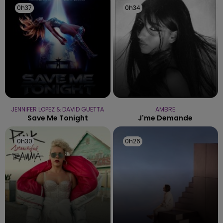
0h37
0h37
0h34
0h34
JENNIFER LOPEZ & DAVID GUETTA
AMBRE
Save Me Tonight
J'me Demande
0h30
0h30
0h26
0h26