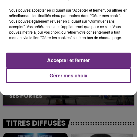
Vous pouvez accepter en cliquant sur "Accepter et fermer", ou affiner en
LA CENTRALE NUCLÉAIRE DE CHOOZ
sélectionnant les finalités et/ou partenaires dans "Gérer mes choix".
TOUJOURS À L'ARRÊT
Vous pouvez également refuser en cliquant sur "Continuer sans
Cela fait déjà une semaine que la centrale
accepter". Vos préférences ne s'appliqueront que pour ce site. Vous
pouvez mettre à jour vos choix, ou retirer votre consentement à tout
nucléaire ardennaise est à l'arrêt. Une situation
moment via le lien "Gérer les cookies" situé en bas de chaque page.
justifiée par la sécheresse intense qui est toujours
présente.
Accepter et fermer
Gérer mes choix
LE MAGASIN JOUÉCLUB DE REIMS FERME
SES PORTES
C'était l'une des institutions du centre-ville
rémois. Le magasin JouéClub est contraint de
fermer ses portes.
TITRES DIFFUSÉS