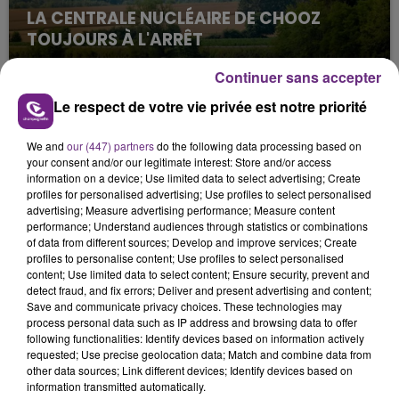
LA CENTRALE NUCLÉAIRE DE CHOOZ
TOUJOURS À L'ARRÊT
Cela fait déjà une semaine que la centrale
Continuer sans accepter
nucléaire ardennaise est à l'arrêt. Une situation
justifiée par la sécheresse intense qui est toujours
Le respect de votre vie privée est notre priorité
présente.
We and
our (447) partners
do the following data processing based on
your consent and/or our legitimate interest: Store and/or access
information on a device; Use limited data to select advertising; Create
profiles for personalised advertising; Use profiles to select personalised
advertising; Measure advertising performance; Measure content
performance; Understand audiences through statistics or combinations
LE MAGASIN JOUÉCLUB DE REIMS FERME
of data from different sources; Develop and improve services; Create
profiles to personalise content; Use profiles to select personalised
SES PORTES
content; Use limited data to select content; Ensure security, prevent and
C'était l'une des institutions du centre-ville
detect fraud, and fix errors; Deliver and present advertising and content;
rémois. Le magasin JouéClub est contraint de
Save and communicate privacy choices. These technologies may
process personal data such as IP address and browsing data to offer
fermer ses portes.
TITRES DIFFUSÉS
following functionalities: Identify devices based on information actively
requested; Use precise geolocation data; Match and combine data from
other data sources; Link different devices; Identify devices based on
information transmitted automatically.
21h47
21h47
21h43
21h43