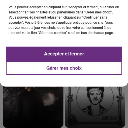
Vous pouvez accepter en cliquant sur "Accepter et fermer", ou affiner en
sélectionnant les finalités et/ou partenaires dans "Gérer mes choix".
Vous pouvez également refuser en cliquant sur "Continuer sans
accepter". Vos préférences ne s'appliqueront que pour ce site. Vous
pouvez mettre à jour vos choix, ou retirer votre consentement à tout
moment via le lien "Gérer les cookies" situé en bas de chaque page.
Accepter et fermer
JUNGELI & EMMA
DESTINY'S CHILD
Juste Un Peu
Say My Name
Gérer mes choix
21h40
21h40
21h36
21h36