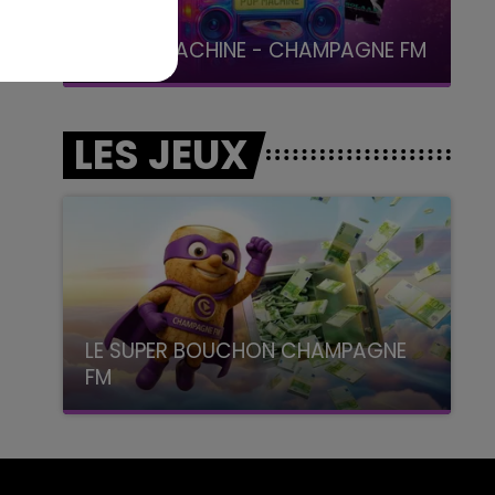
19h00 - 19h15
LA POP MACHINE - CHAMPAGNE FM
LES JEUX
LE SUPER BOUCHON CHAMPAGNE
FM
avec La Famille Champagne FM, à 8H10