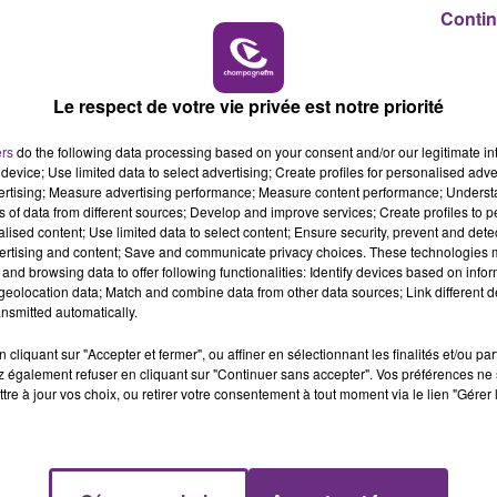
14h00 - 15h00
Contin
ttait fin à ses jours, la semaine dernière.
LA RADIO POP
aculté de médecine de Reims.
Le respect de votre vie privée est notre priorité
ers
do the following data processing based on your consent and/or our legitimate int
device; Use limited data to select advertising; Create profiles for personalised adver
vertising; Measure advertising performance; Measure content performance; Unders
ns of data from different sources; Develop and improve services; Create profiles to 
alised content; Use limited data to select content; Ensure security, prevent and detect
ertising and content; Save and communicate privacy choices. These technologies
and browsing data to offer following functionalities: Identify devices based on infor
eolocation data; Match and combine data from other data sources; Link different de
nsmitted automatically.
cliquant sur "Accepter et fermer", ou affiner en sélectionnant les finalités et/ou pa
 également refuser en cliquant sur "Continuer sans accepter". Vos préférences ne 
UNE JEUNE AUTOMOBILISTE GRIÈVEMENT
tre à jour vos choix, ou retirer votre consentement à tout moment via le lien "Gérer 
BLESSÉE
Une automobiliste s'est retrouvée piégée dans
son véhicule après une collision avec un poids
lourd. Très grièvement blessée, la jeune femme