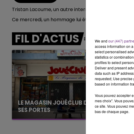
10h00 - 14h00
Tristan Lacoume, un autre interne du CHU de Reims me
LE TICKET DE CAISSE
Ce mercredi, un hommage lui été rendu devant la f
FIL D'ACTUS
We and
our (447) partn
access information on a 
select personalised ad
statistics or combinatio
profiles to select person
Deliver and present adv
data such as IP address 
requested; Use precise g
based on information tra
Vous pouvez accepter en 
mes choix". Vous pouvez
LE MAGASIN JOUÉCLUB DE REIMS FERME
ce site. Vous pouvez met
SES PORTES
bas de chaque page.
C'était l'une des institutions du centre-ville
rémois. Le magasin JouéClub est contraint de
fermer ses portes.