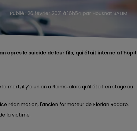
Publié : 26 février 2021 à 16h54 par Housnat SALIM
 après le suicide de leur fils, qui était interne à l'hôpit
a mort, il y’a un an à Reims, alors qu’il était en stage au
ce réanimation, l'ancien formateur de Florian Rodaro.
de la victime.