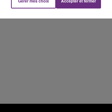
Gérer mes choix
Accepter et fermer
de 20 ans a été...
15h00 - 19h00
Le Club Champagne FM