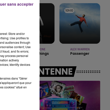
15h00 - 19h00
uer sans accepter
LE CLUB CHAMPAGNE FM
10h18
10h18
10h10
10h10
erest: Store and/or
tising; Use profiles to
tand audiences through
personalise content; Use
BENSON BOONE
ALEX WARREN
 fraud, and fix errors;
Beautiful Things
Passenger
 may process personal
mation actively
vices; Identify devices
A L'ANTENNE
rtenaires dans "Gérer
s'appliqueront que pour
les cookies" situé en